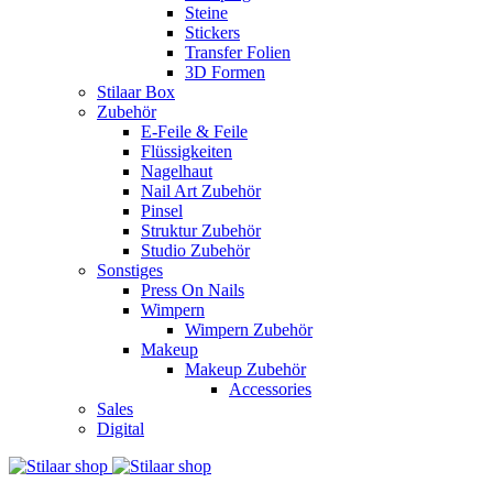
Steine
Stickers
Transfer Folien
3D Formen
Stilaar Box
Zubehör
E-Feile & Feile
Flüssigkeiten
Nagelhaut
Nail Art Zubehör
Pinsel
Struktur Zubehör
Studio Zubehör
Sonstiges
Press On Nails
Wimpern
Wimpern Zubehör
Makeup
Makeup Zubehör
Accessories
Sales
Digital