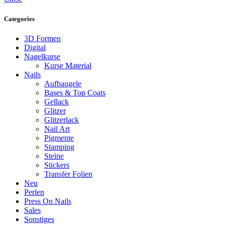
Categories
3D Formen
Digital
Nagelkurse
Kurse Material
Nails
Aufbaugele
Bases & Top Coats
Gellack
Glitzer
Glitzerlack
Nail Art
Pigmente
Stamping
Steine
Stickers
Transfer Folien
Neu
Perlen
Press On Nails
Sales
Sonstiges