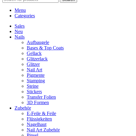
Menu
Categories
Sales
Neu
Nails
Aufbaugele
Bases & Top Coats
Gellack
Glitzerlack
Glitzer
Nail Art
Pigmente
Stamping
Steine
Stickers
Transfer Folien
3D Formen
Zubehör
E-Feile & Feile
Flüssigkeiten
Nagelhaut
Nail Art Zubehör
Pinsel