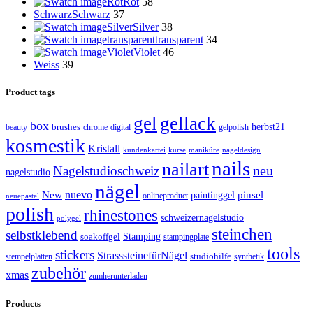
Rot
Rot
58
Schwarz
Schwarz
37
Silver
Silver
38
transparent
transparent
34
Violet
Violet
46
Weiss
39
Product tags
gel
gellack
box
brushes
herbst21
beauty
gelpolish
chrome
digital
kosmestik
Kristall
kundenkartei
kurse
maniküre
nageldesign
nails
nailart
neu
Nagelstudioschweiz
nagelstudio
nägel
nuevo
New
paintinggel
pinsel
onlineproduct
neuepastel
polish
rhinestones
schweizernagelstudio
polygel
steinchen
selbstklebend
Stamping
soakoffgel
stampingplate
tools
stickers
StrasssteinefürNägel
stempelplatten
studiohilfe
synthetik
zubehör
xmas
zumherunterladen
Products