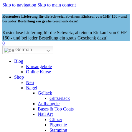
Skip to navigation
Skip to main content
Kostenlose Lieferung für die Schweiz, ab einem Einkauf von CHF 150.- und
bei jeder Bestellung ein gratis Geschenk dazu!
Kostenlose Lieferung für die Schweiz, ab einem Einkauf von CHF
150.- und bei jeder Bestellung ein gratis Geschenk dazu!
0
German
Blog
Kursangebote
Online Kurse
Shop
Neu
Nägel
Gellack
Glitzerlack
Aufbaugele
Bases & Top Coats
Nail Art
Glitzer
Pigmente
Stamping