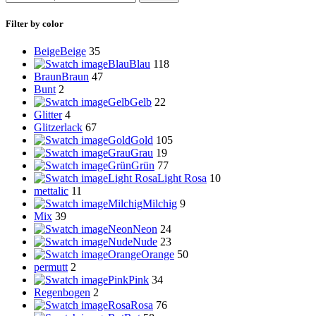
Filter by color
Beige
Beige
35
Blau
Blau
118
Braun
Braun
47
Bunt
2
Gelb
Gelb
22
Glitter
4
Glitzerlack
67
Gold
Gold
105
Grau
Grau
19
Grün
Grün
77
Light Rosa
Light Rosa
10
mettalic
11
Milchig
Milchig
9
Mix
39
Neon
Neon
24
Nude
Nude
23
Orange
Orange
50
permutt
2
Pink
Pink
34
Regenbogen
2
Rosa
Rosa
76