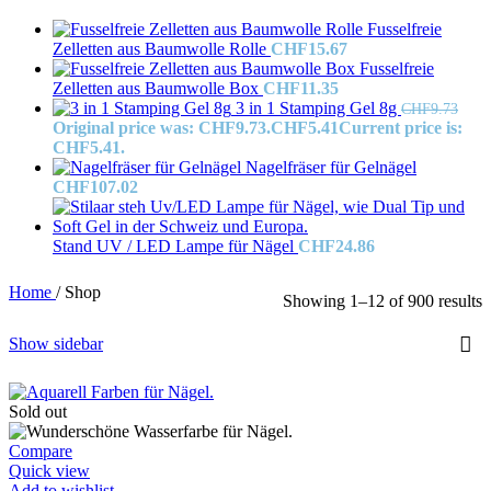
Fusselfreie
Zelletten aus Baumwolle Rolle
CHF
15.67
Fusselfreie
Zelletten aus Baumwolle Box
CHF
11.35
3 in 1 Stamping Gel 8g
CHF
9.73
Original price was: CHF9.73.
CHF
5.41
Current price is:
CHF5.41.
Nagelfräser für Gelnägel
CHF
107.02
Stand UV / LED Lampe für Nägel
CHF
24.86
Home
/
Shop
Showing 1–12 of 900 results
Show sidebar
Sold out
Compare
Quick view
Add to wishlist