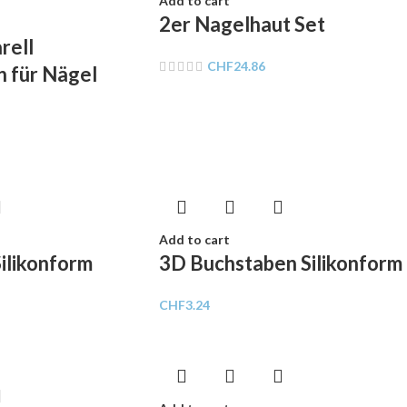
Add to cart
2er Nagelhaut Set
rell
CHF
24.86
 für Nägel
Add to cart
ilikonform
3D Buchstaben Silikonform
CHF
3.24