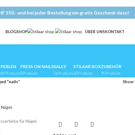
F 150.- und bei jeder Bestellung ein gratis Geschenk dazu!
BLOG
SHOP
ÜBER UNS
KONTAKT
PERLEN
PRESS ON NAILS
SALES
STILAAR BOX
ZUBEHÖR
s
81 Products
8 Products
56 Products
30 Products
95 Products
ed “nails”
Show