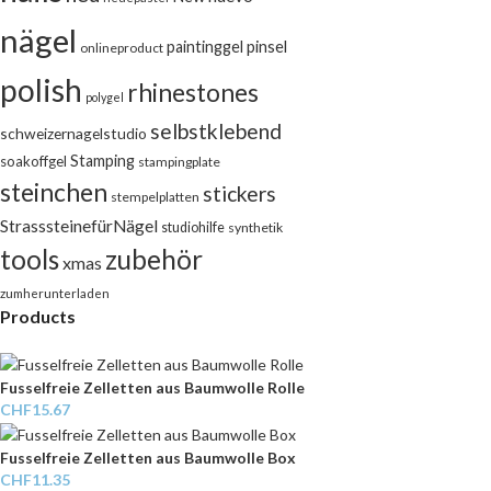
nägel
pinsel
paintinggel
onlineproduct
polish
rhinestones
polygel
selbstklebend
schweizernagelstudio
Stamping
soakoffgel
stampingplate
steinchen
stickers
stempelplatten
StrasssteinefürNägel
studiohilfe
synthetik
tools
zubehör
xmas
zumherunterladen
Products
Fusselfreie Zelletten aus Baumwolle Rolle
CHF
15.67
Fusselfreie Zelletten aus Baumwolle Box
CHF
11.35