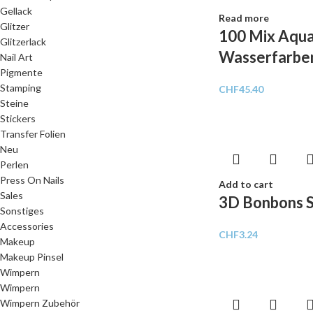
Gellack
Read more
Glitzer
100 Mix Aqua
Glitzerlack
Wasserfarben
Nail Art
Pigmente
Stamping
CHF
45.40
Steine
Stickers
Transfer Folien
Neu
Perlen
Press On Nails
Add to cart
Sales
3D Bonbons S
Sonstiges
Accessories
CHF
3.24
Makeup
Makeup Pinsel
Wimpern
Wimpern
Wimpern Zubehör