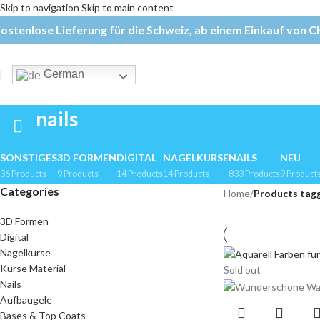
Skip to navigation
Skip to main content
ostenlose Lieferung für die Schweiz, ab einem Einkauf von CH
German
nails
SONSTIGES
3D FORMEN
DIGITAL
NAGELKURSE
NAILS
NEU
36 Products
9 Products
14 Products
14 Products
833 Products
9 Product
Categories
Home
/
Products tagg
3D Formen
Digital
Nagelkurse
Kurse Material
Sold out
Nails
Aufbaugele
Bases & Top Coats