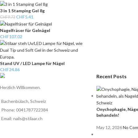
3 in 1 Stamping Gel 8g
CHF
5.41
CHF
9.73
Nagelfräser für Gelnägel
CHF
107.02
Stand UV / LED Lampe für Nägel
CHF
24.86
Recent Posts
Herzlich Willkommen.
Bachenbülach, Schweiz
Onychophagie, Nägel
Phone: 0041787722384
behandeln!
Email: nails@stilaar.ch
May 12, 2026
No Co