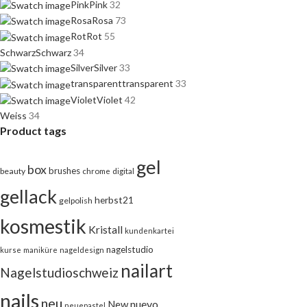
Pink
Pink
32
Rosa
Rosa
73
Rot
Rot
55
Schwarz
Schwarz
34
Silver
Silver
33
transparent
transparent
33
Violet
Violet
42
Weiss
34
Product tags
gel
box
brushes
beauty
chrome
digital
gellack
herbst21
gelpolish
kosmestik
Kristall
kundenkartei
nagelstudio
kurse
maniküre
nageldesign
nailart
Nagelstudioschweiz
nails
neu
nuevo
New
neuepastel