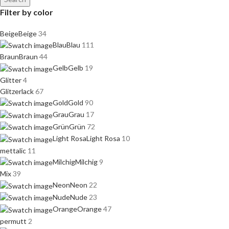
Filter by color
Beige
Beige
34
Blau
Blau
111
Braun
Braun
44
Gelb
Gelb
19
Glitter
4
Glitzerlack
67
Gold
Gold
90
Grau
Grau
17
Grün
Grün
72
Light Rosa
Light Rosa
10
mettalic
11
Milchig
Milchig
9
Mix
39
Neon
Neon
22
Nude
Nude
23
Orange
Orange
47
permutt
2