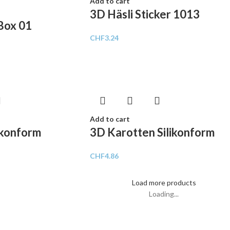
Add to cart
3D Häsli Sticker 1013
Box 01
CHF
3.24
Add to cart
ikonform
3D Karotten Silikonform
CHF
4.86
Load more products
Loading...