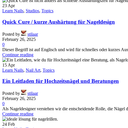
23
Apr
Learn Nails
,
Studios
,
Topics
Quick Cure / kurze Aushärtung für Nageldesign
Posted by
stilaar
February 26, 2025
0
Dieser Begriff ist auf Englisch und wird für schnelles oder kurzes 
Continue reading
15
Apr
Learn Nails
,
Nail Art
,
Topics
Ein Leitfaden für Hochzeitsnägel und Beratungen
Posted by
stilaar
February 26, 2025
0
Als Nageldesigner verstehen wir die entscheidende Rolle, die Nägel da
Continue reading
24
Feb