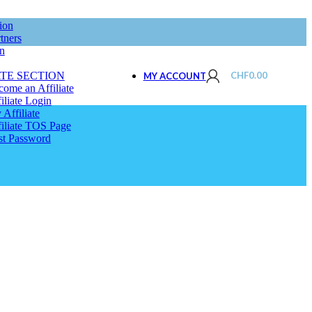
ion
tners
on
ATE SECTION
CHF
0.00
MY ACCOUNT
ome an Affiliate
iliate Login
Affiliate
filiate TOS Page
st Password