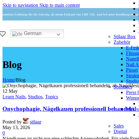
Skip to navigation
Skip to main content
Kostenlose Lieferung für die Schweiz, ab einem Einkauf von CHF 150.- und bei jeder Bestellung ein gr
German
Stilaar Box
Zubehör
E-Feil
Flüssi
Nagel
Blog
Nail A
Pinsel
Strukt
Home
/
Blog
Studi
Sonstiges
12
May
Press 
Learn Nails
,
Studios
,
Topics
Wimpe
Onychophagie, Nägelkauen professionell behandeln!
Make
Posted by
stilaar
Sales
May 13, 2026
Digital
0
Nägelkauen ist nicht nur eine schlechte Angewohnheit. Für viele Frauen 