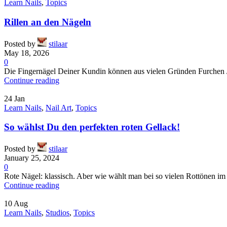
Learn Nails
,
Topics
Rillen an den Nägeln
Posted by
stilaar
May 18, 2026
0
Die Fingernägel Deiner Kundin können aus vielen Gründen Furchen / R
Continue reading
24
Jan
Learn Nails
,
Nail Art
,
Topics
So wählst Du den perfekten roten Gellack!
Posted by
stilaar
January 25, 2024
0
Rote Nägel: klassisch. Aber wie wählt man bei so vielen Rottönen im R
Continue reading
10
Aug
Learn Nails
,
Studios
,
Topics