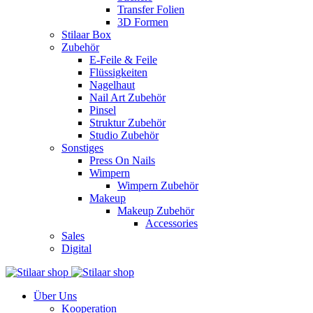
Transfer Folien
3D Formen
Stilaar Box
Zubehör
E-Feile & Feile
Flüssigkeiten
Nagelhaut
Nail Art Zubehör
Pinsel
Struktur Zubehör
Studio Zubehör
Sonstiges
Press On Nails
Wimpern
Wimpern Zubehör
Makeup
Makeup Zubehör
Accessories
Sales
Digital
Über Uns
Kooperation