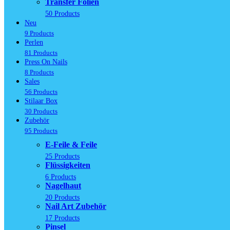
Transfer Folien
50 Products
Neu
9 Products
Perlen
81 Products
Press On Nails
8 Products
Sales
56 Products
Stilaar Box
30 Products
Zubehör
95 Products
E-Feile & Feile
25 Products
Flüssigkeiten
6 Products
Nagelhaut
20 Products
Nail Art Zubehör
17 Products
Pinsel