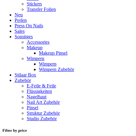
Stickers
Transfer Folien
Neu
Perlen
Press On Nails
Sales
Sonstiges
Accessories
Makeup
Makeup Pinsel
Wimpern
Wimpern
Wimpern Zubehör
Stilaar Box
Zubehör
E-Feile & Feile
Flüssigkeiten
Nagelhaut
Nail Art Zubehör
Pinsel
Struktur Zubehör
Studio Zubehör
Filter by price