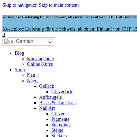
Skip to navigation
Skip to main content
Kostenlose Lieferung für die Schweiz, ab einem Einkauf von CHF 150.- und bei
Kostenlose Lieferung für die Schweiz, ab einem Einkauf von CHF 150
0
German
Blog
Kursangebote
Online Kurse
Shop
Neu
Nägel
Gellack
Glitzerlack
Aufbaugele
Bases & Top Coats
Nail Art
Glitzer
Pigmente
Stamping
Steine
Stickers