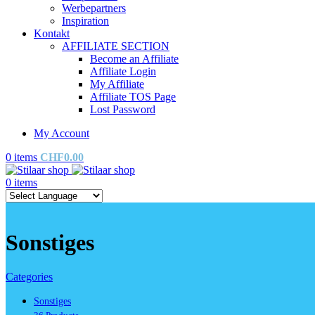
Werbepartners
Inspiration
Kontakt
AFFILIATE SECTION
Become an Affiliate
Affiliate Login
My Affiliate
Affiliate TOS Page
Lost Password
My Account
0
items
CHF
0.00
0
items
Sonstiges
Categories
Sonstiges