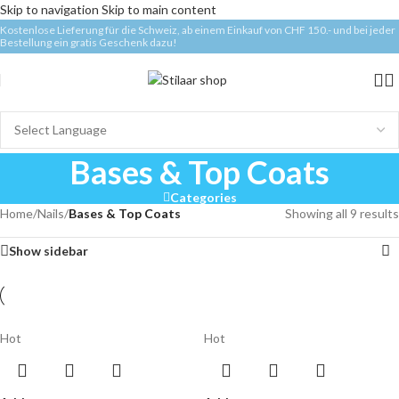
Skip to navigation
Skip to main content
Kostenlose Lieferung für die Schweiz, ab einem Einkauf von CHF 150.- und bei jeder
Bestellung ein gratis Geschenk dazu!
Bases & Top Coats
Categories
Home
/
Nails
/
Bases & Top Coats
Showing all 9 results
Show sidebar
Hot
Hot