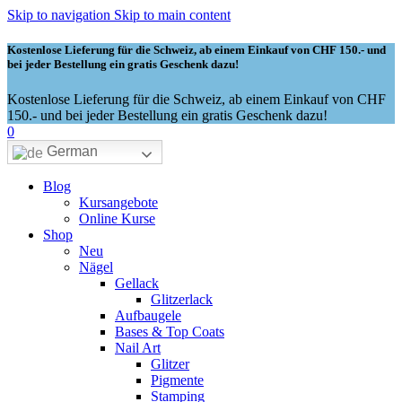
Skip to navigation
Skip to main content
Kostenlose Lieferung für die Schweiz, ab einem Einkauf von CHF 150.- und
bei jeder Bestellung ein gratis Geschenk dazu!
Kostenlose Lieferung für die Schweiz, ab einem Einkauf von CHF
150.- und bei jeder Bestellung ein gratis Geschenk dazu!
0
German
Blog
Kursangebote
Online Kurse
Shop
Neu
Nägel
Gellack
Glitzerlack
Aufbaugele
Bases & Top Coats
Nail Art
Glitzer
Pigmente
Stamping