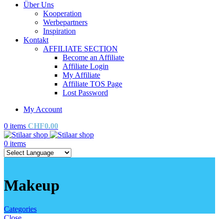
Über Uns
Kooperation
Werbepartners
Inspiration
Kontakt
AFFILIATE SECTION
Become an Affiliate
Affiliate Login
My Affiliate
Affiliate TOS Page
Lost Password
My Account
0
items
CHF
0.00
0
items
Makeup
Categories
Close