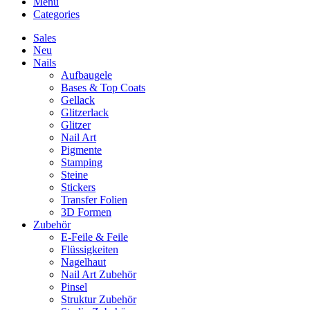
Menu
Categories
Sales
Neu
Nails
Aufbaugele
Bases & Top Coats
Gellack
Glitzerlack
Glitzer
Nail Art
Pigmente
Stamping
Steine
Stickers
Transfer Folien
3D Formen
Zubehör
E-Feile & Feile
Flüssigkeiten
Nagelhaut
Nail Art Zubehör
Pinsel
Struktur Zubehör