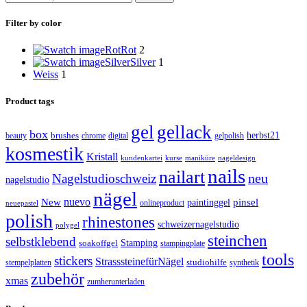
Filter by color
Rot
Rot
2
Silver
Silver
1
Weiss
1
Product tags
gel
gellack
box
brushes
herbst21
beauty
gelpolish
chrome
digital
kosmestik
Kristall
kundenkartei
kurse
maniküre
nageldesign
nails
nailart
neu
Nagelstudioschweiz
nagelstudio
nägel
nuevo
New
paintinggel
pinsel
onlineproduct
neuepastel
polish
rhinestones
schweizernagelstudio
polygel
steinchen
selbstklebend
Stamping
soakoffgel
stampingplate
tools
stickers
StrasssteinefürNägel
stempelplatten
studiohilfe
synthetik
zubehör
xmas
zumherunterladen