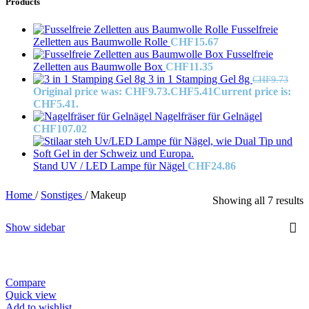
Products
Fusselfreie
Zelletten aus Baumwolle Rolle
CHF
15.67
Fusselfreie
Zelletten aus Baumwolle Box
CHF
11.35
3 in 1 Stamping Gel 8g
CHF
9.73
Original price was: CHF9.73.
CHF
5.41
Current price is:
CHF5.41.
Nagelfräser für Gelnägel
CHF
107.02
Stand UV / LED Lampe für Nägel
CHF
24.86
Home
/
Sonstiges
/
Makeup
Showing all 7 results
Show sidebar
Compare
Quick view
Add to wishlist