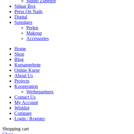
Studio Zubehör
Stilaar Box
Press On Nails
Digital
Sonstiges
Perlen
Makeup
Accessories
Home
Shop
Blog
Kursangebote
Online Kurse
About Us
Projects
Kooperation
Werbepartners
Contact Us
My Account
Wishlist
Compare
Login / Register
Shopping cart