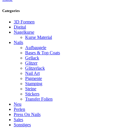
Categories
3D Formen
Digital
Nagelkurse
Kurse Material
Nails
Aufbaugele
Bases & Top Coats
Gellack
Glitzer
Glitzerlack
Nail Art
Pigmente
Stamping
Steine
Stickers
Transfer Folien
Neu
Perlen
Press On Nails
Sales
Sonstiges