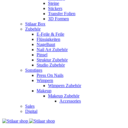
Steine
Stickers
Transfer Folien
3D Formen
Stilaar Box
Zubehör
E-Feile & Feile
Flüssigkeiten
Nagelhaut
Nail Art Zubehör
Pinsel
Struktur Zubehör
Studio Zubehör
Sonstiges
Press On Nails
Wimpern
Wimpern Zubehör
Makeup
Makeup Zubehör
Accessories
Sales
Digital