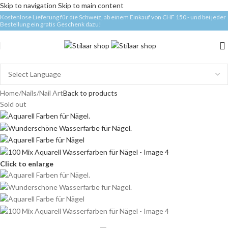
Skip to navigation
Skip to main content
Kostenlose Lieferung für die Schweiz, ab einem Einkauf von CHF 150.- und bei jeder
Bestellung ein gratis Geschenk dazu!
Home
/
Nails
/
Nail Art
Back to products
Sold out
Click to enlarge