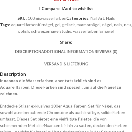
Compare
Add to wishlist
SKU:
100mixwasserfarben
Categories:
Nail Art
,
Nails
Tags:
aquarellfarbenfürnägel
,
gel
,
gellack
,
marmornägel
,
nägel
,
nails
,
neu
,
polish
,
schweizernagelstudio
,
wasserfarbenfürnägel
Share:
DESCRIPTION
ADDITIONAL INFORMATION
REVIEWS (0)
VERSAND & LIEFERUNG
Description
ir nennen die Wasserfarben, aber tatsächlich sind es
Aquarellfarben. Diese Farben sind speziell, um auf die Nägel zu
zeichnen.
Entdecke Stilaar exklusives 100er Aqua-Farben-Set für Nägel, das
sowohl atemberaubende Chromtöne als auch kräftige, solide Farben
umfasst. Dieses Set bietet eine vielfältige Palette, die von
schimmernden Metallic-Nuancen bis hin zu satten, deckenden Farben
reicht – perfekt für kreative Nageldesignerinnen in der Schweiz und