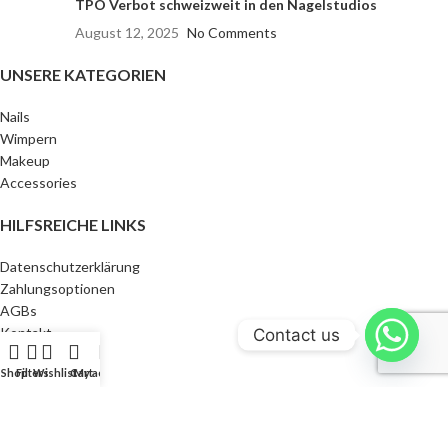
TPO Verbot schweizweit in den Nagelstudios
August 12, 2025
No Comments
UNSERE KATEGORIEN
Nails
Wimpern
Makeup
Accessories
HILFSREICHE LINKS
Datenschutzerklärung
Zahlungsoptionen
AGBs
Kontakt
Contact us
Blog
Shop
Filters
Wishlist
Cart
My account
Home
SONSTIGES