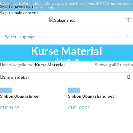
Kostenlose Lieferung für die Schweiz, ab einem Einkauf von CHF 150.- und bei jeder
Skip to navigation
Bestellung ein gratis Geschenk dazu!
Skip to main content
Kurse Material
Categories
Home
/
Nagelkurse
/
Kurse Material
Showing all 2 results
Show sidebar
Silikon Übungsfinger
Silikon Übungshand Set
CHF
34.59
CHF
107.02