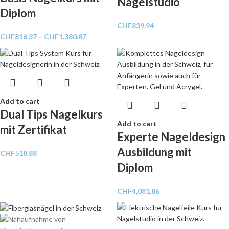
Nägelstudio
Diplom
CHF
839.94
CHF
816.37
–
CHF
1,380.87
Add to cart
Dual Tips Nagelkurs
Add to cart
mit Zertifikat
Experte Nageldesign
Ausbildung mit
CHF
518.88
Diplom
CHF
4,081.86