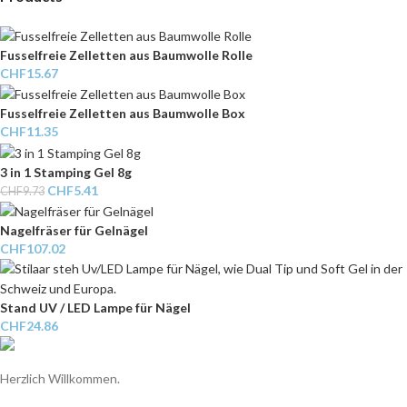
Fusselfreie Zelletten aus Baumwolle Rolle
CHF
15.67
Fusselfreie Zelletten aus Baumwolle Box
CHF
11.35
3 in 1 Stamping Gel 8g
CHF
5.41
CHF
9.73
Nagelfräser für Gelnägel
CHF
107.02
Stand UV / LED Lampe für Nägel
CHF
24.86
Herzlich Willkommen.