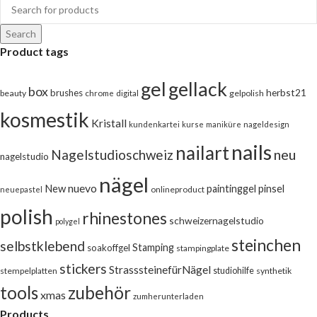
Search
Product tags
gel
gellack
box
herbst21
brushes
beauty
chrome
digital
gelpolish
kosmestik
Kristall
kundenkartei
kurse
maniküre
nageldesign
nails
nailart
neu
Nagelstudioschweiz
nagelstudio
nägel
nuevo
New
pinsel
paintinggel
onlineproduct
neuepastel
polish
rhinestones
schweizernagelstudio
polygel
steinchen
selbstklebend
Stamping
soakoffgel
stampingplate
stickers
StrasssteinefürNägel
stempelplatten
studiohilfe
synthetik
tools
zubehör
xmas
zumherunterladen
Products