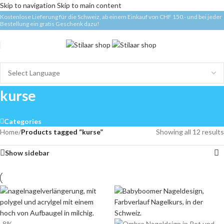
Skip to navigation
Skip to main content
Kostenlose Lieferung für die Schweiz, ab einem Einkauf von CHF 150.- und bei jeder
Bestellung ein gratis Geschenk dazu!
kurse
Categories
Home
/
Products tagged “kurse”
Showing all 12 results
Show sidebar
-8%