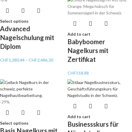
Select options
Advanced
Add to cart
Nagelschulung mit
Babyboomer
Diplom
Nagelkurs mit
Zertifikat
CHF
1,380.44
–
CHF
2,486.30
CHF
518.88
-29%
Add to cart
Businessskurs für
Select options
Basis Nagelkurs mit