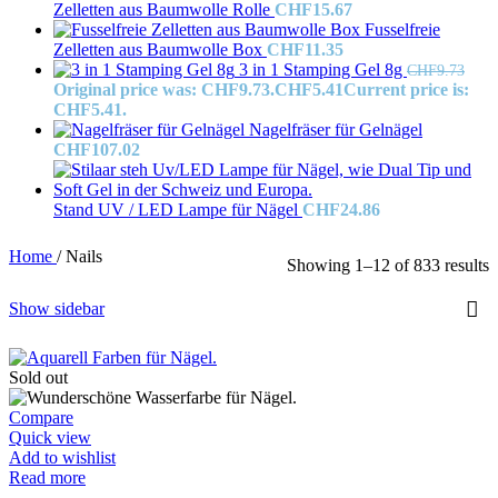
Zelletten aus Baumwolle Rolle
CHF
15.67
Fusselfreie
Zelletten aus Baumwolle Box
CHF
11.35
3 in 1 Stamping Gel 8g
CHF
9.73
Original price was: CHF9.73.
CHF
5.41
Current price is:
CHF5.41.
Nagelfräser für Gelnägel
CHF
107.02
Stand UV / LED Lampe für Nägel
CHF
24.86
Home
/
Nails
Showing 1–12 of 833 results
Show sidebar
Sold out
Compare
Quick view
Add to wishlist
Read more