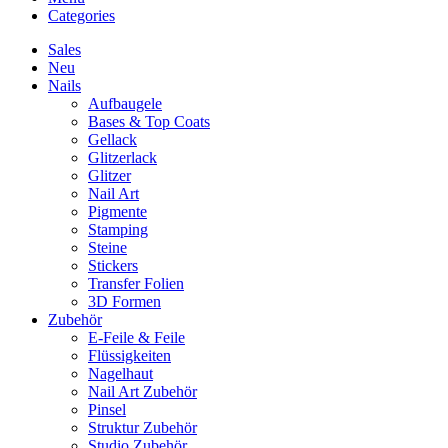
Categories
Sales
Neu
Nails
Aufbaugele
Bases & Top Coats
Gellack
Glitzerlack
Glitzer
Nail Art
Pigmente
Stamping
Steine
Stickers
Transfer Folien
3D Formen
Zubehör
E-Feile & Feile
Flüssigkeiten
Nagelhaut
Nail Art Zubehör
Pinsel
Struktur Zubehör
Studio Zubehör