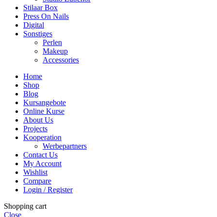
Stilaar Box
Press On Nails
Digital
Sonstiges
Perlen
Makeup
Accessories
Home
Shop
Blog
Kursangebote
Online Kurse
About Us
Projects
Kooperation
Werbepartners
Contact Us
My Account
Wishlist
Compare
Login / Register
Shopping cart
Close