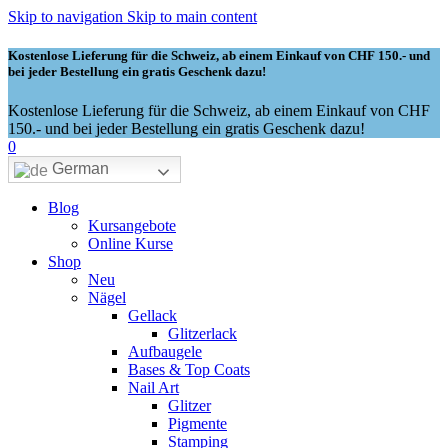
Skip to navigation
Skip to main content
Kostenlose Lieferung für die Schweiz, ab einem Einkauf von CHF 150.- und
bei jeder Bestellung ein gratis Geschenk dazu!
Kostenlose Lieferung für die Schweiz, ab einem Einkauf von CHF
150.- und bei jeder Bestellung ein gratis Geschenk dazu!
0
German
Blog
Kursangebote
Online Kurse
Shop
Neu
Nägel
Gellack
Glitzerlack
Aufbaugele
Bases & Top Coats
Nail Art
Glitzer
Pigmente
Stamping