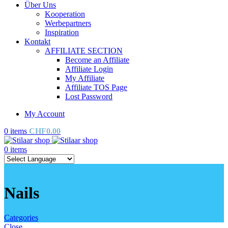
Über Uns
Kooperation
Werbepartners
Inspiration
Kontakt
AFFILIATE SECTION
Become an Affiliate
Affiliate Login
My Affiliate
Affiliate TOS Page
Lost Password
My Account
0
items
CHF
0.00
0
items
Nails
Categories
Close