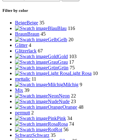
Filter by color
Beige
Beige
35
Blau
Blau
116
Braun
Braun
45
Gelb
Gelb
20
Glitter
4
Glitzerlack
67
Gold
Gold
103
Grau
Grau
17
Grün
Grün
75
Light Rosa
Light Rosa
10
mettalic
11
Milchig
Milchig
9
Mix
39
Neon
Neon
22
Nude
Nude
23
Orange
Orange
48
permutt
2
Pink
Pink
34
Rosa
Rosa
74
Rot
Rot
56
Schwarz
Schwarz
35