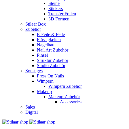
Steine
Stickers
Transfer Folien
3D Formen
Stilaar Box
Zubehör
E-Feile & Feile
Flüssigkeiten
Nagelhaut
Nail Art Zubehör
Pinsel
Struktur Zubehör
Studio Zubehör
Sonstiges
Press On Nails
Wimpern
Wimpern Zubehör
Makeup
Makeup Zubehör
Accessories
Sales
Digital