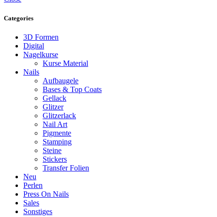
Categories
3D Formen
Digital
Nagelkurse
Kurse Material
Nails
Aufbaugele
Bases & Top Coats
Gellack
Glitzer
Glitzerlack
Nail Art
Pigmente
Stamping
Steine
Stickers
Transfer Folien
Neu
Perlen
Press On Nails
Sales
Sonstiges