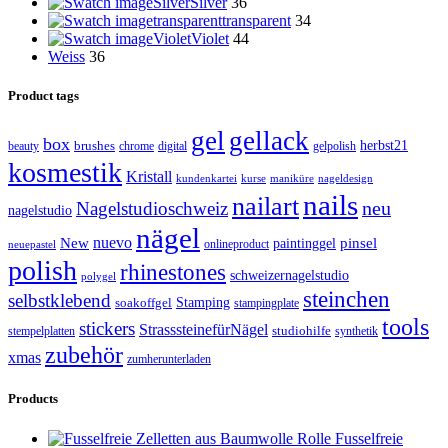
Silver
Silver
36
transparent
transparent
34
Violet
Violet
44
Weiss
36
Product tags
gel
gellack
box
brushes
herbst21
beauty
gelpolish
chrome
digital
kosmestik
Kristall
kundenkartei
kurse
maniküre
nageldesign
nails
nailart
neu
Nagelstudioschweiz
nagelstudio
nägel
nuevo
New
paintinggel
pinsel
onlineproduct
neuepastel
polish
rhinestones
schweizernagelstudio
polygel
steinchen
selbstklebend
Stamping
soakoffgel
stampingplate
tools
stickers
StrasssteinefürNägel
stempelplatten
studiohilfe
synthetik
zubehör
xmas
zumherunterladen
Products
Fusselfreie