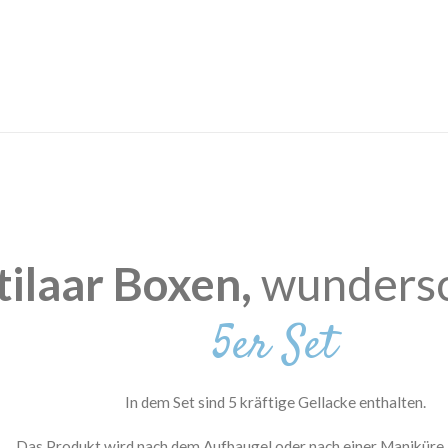
Somm
Sommer
Sof
3D Blumen Nagel Trend 2025
tilaar Boxen,
wunders
5er Set
In dem Set sind 5 kräftige Gellacke enthalten.
Das Produkt wird nach dem Aufbaugel oder nach einer Maniküre