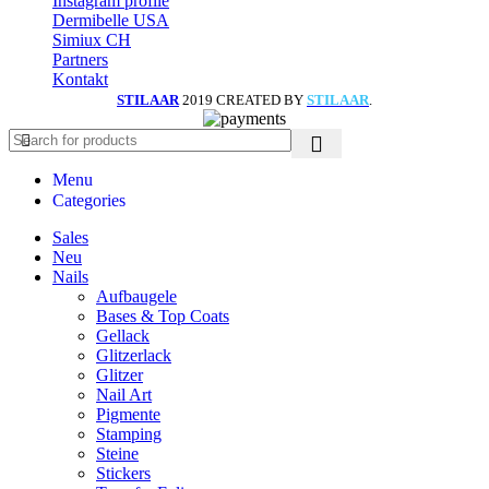
Instagram profile
Dermibelle USA
Simiux CH
Partners
Kontakt
STILAAR
2019 CREATED BY
STILAAR
.
Menu
Categories
Sales
Neu
Nails
Aufbaugele
Bases & Top Coats
Gellack
Glitzerlack
Glitzer
Nail Art
Pigmente
Stamping
Steine
Stickers