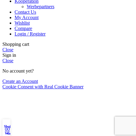
Kooperation
Werbepartners
Contact Us
My Account
Wishlist
Compare
Login / Register
Shopping cart
Close
Sign in
Close
No account yet?
Create an Account
Cookie Consent with Real Cookie Banner
Shop
My account
0
0
Wishlist
Cart