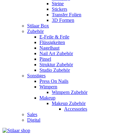
Steine
Stickers
Transfer Folien
3D Formen
Stilaar Box
Zubehör
E-Feile & Feile
Flüssigkeiten
Nagelhaut
Nail Art Zubehör
Pinsel
Struktur Zubehör
Studio Zubehör
Sonstiges
Press On Nails
Wimpern
Wimpern Zubehör
Makeup
Makeup Zubehör
Accessories
Sales
Digital