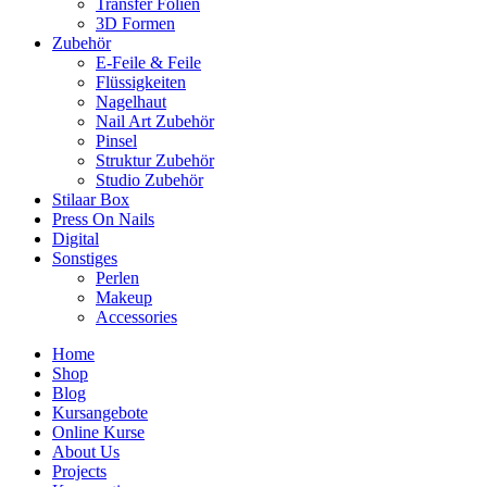
Transfer Folien
3D Formen
Zubehör
E-Feile & Feile
Flüssigkeiten
Nagelhaut
Nail Art Zubehör
Pinsel
Struktur Zubehör
Studio Zubehör
Stilaar Box
Press On Nails
Digital
Sonstiges
Perlen
Makeup
Accessories
Home
Shop
Blog
Kursangebote
Online Kurse
About Us
Projects