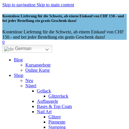
Skip to navigation
Skip to main content
Kostenlose Lieferung für die Schweiz, ab einem Einkauf von CHF 150.- und
bei jeder Bestellung ein gratis Geschenk dazu!
Kostenlose Lieferung für die Schweiz, ab einem Einkauf von CHF
150.- und bei jeder Bestellung ein gratis Geschenk dazu!
0
German
Blog
Kursangebote
Online Kurse
Shop
Neu
Nägel
Gellack
Glitzerlack
Aufbaugele
Bases & Top Coats
Nail Art
Glitzer
Pigmente
Stamping