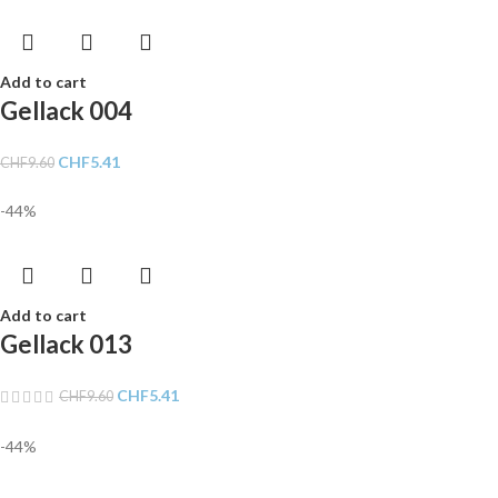
Add to cart
Gellack 004
CHF
5.41
CHF
9.60
-44%
Add to cart
Gellack 013
CHF
5.41
CHF
9.60
-44%