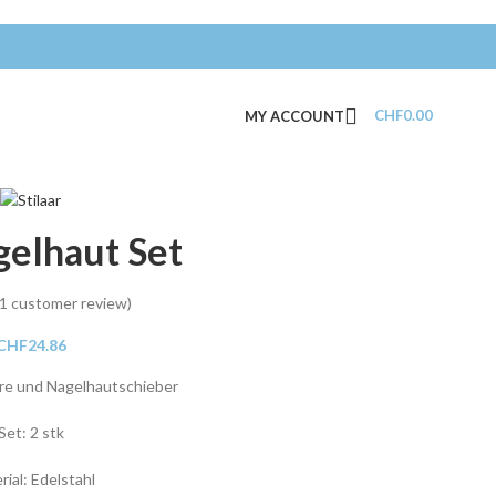
CHF
0.00
MY ACCOUNT
gelhaut Set
1
customer review)
CHF
24.86
ere und Nagelhautschieber
Set: 2 stk
rial: Edelstahl