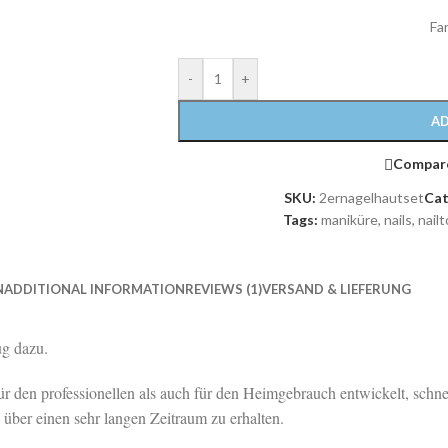
Fa
-
+
AD
Compar
SKU:
2ernagelhautset
Cat
Tags:
maniküre
,
nails
,
nailt
N
ADDITIONAL INFORMATION
REVIEWS (1)
VERSAND & LIEFERUNG
g dazu.
für den professionellen als auch für den Heimgebrauch entwickelt, schne
e über einen sehr langen Zeitraum zu erhalten.