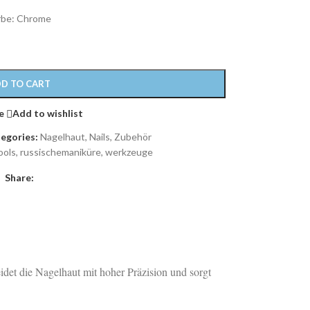
rbe: Chrome
D TO CART
e
Add to wishlist
egories:
Nagelhaut
,
Nails
,
Zubehör
ools
,
russischemaniküre
,
werkzeuge
Share:
idet die Nagelhaut mit hoher Präzision und sorgt