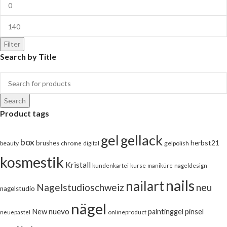
Filter
Search by Title
Search
Product tags
gel
gellack
box
herbst21
brushes
beauty
chrome
digital
gelpolish
kosmestik
Kristall
kundenkartei
kurse
maniküre
nageldesign
nails
nailart
neu
Nagelstudioschweiz
nagelstudio
nägel
nuevo
New
pinsel
paintinggel
onlineproduct
neuepastel