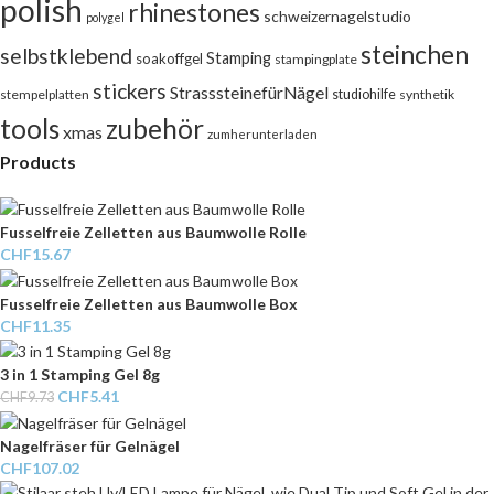
polish
rhinestones
schweizernagelstudio
polygel
steinchen
selbstklebend
Stamping
soakoffgel
stampingplate
stickers
StrasssteinefürNägel
stempelplatten
studiohilfe
synthetik
tools
zubehör
xmas
zumherunterladen
Products
Fusselfreie Zelletten aus Baumwolle Rolle
CHF
15.67
Fusselfreie Zelletten aus Baumwolle Box
CHF
11.35
3 in 1 Stamping Gel 8g
CHF
5.41
CHF
9.73
Nagelfräser für Gelnägel
CHF
107.02