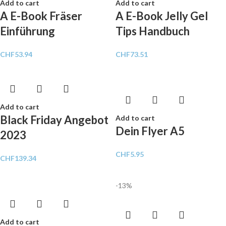
Add to cart
Add to cart
A E-Book Fräser
A E-Book Jelly Gel
Einführung
Tips Handbuch
CHF
53.94
CHF
73.51
Add to cart
Black Friday Angebot
Add to cart
Dein Flyer A5
2023
CHF
5.95
CHF
139.34
-13%
Add to cart