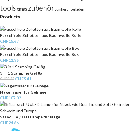
tools
zubehör
xmas
zumherunterladen
Products
Fusselfreie Zelletten aus Baumwolle Rolle
CHF
15.67
Fusselfreie Zelletten aus Baumwolle Box
CHF
11.35
3 in 1 Stamping Gel 8g
CHF
5.41
CHF
9.73
Nagelfräser für Gelnägel
CHF
107.02
Stand UV / LED Lampe für Nägel
CHF
24.86