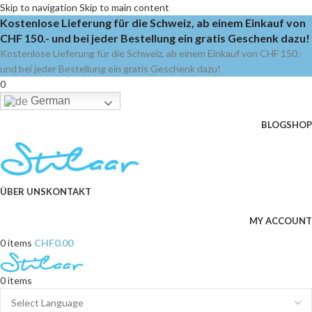
Skip to navigation
Skip to main content
Kostenlose Lieferung für die Schweiz, ab einem Einkauf von
CHF 150.- und bei jeder Bestellung ein gratis Geschenk dazu!
Kostenlose Lieferung für die Schweiz, ab einem Einkauf von CHF 150.-
und bei jeder Bestellung ein gratis Geschenk dazu!
0
German
BLOG
SHOP
ÜBER UNS
KONTAKT
MY ACCOUNT
0
items
CHF
0.00
0
items