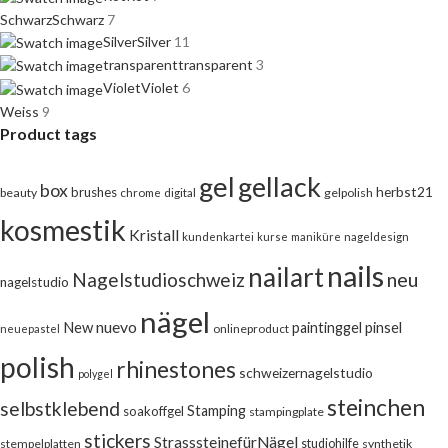
Schwarz
Schwarz
7
Silver
Silver
11
transparent
transparent
3
Violet
Violet
6
Weiss
9
Product tags
gel
gellack
box
herbst21
brushes
beauty
chrome
digital
gelpolish
kosmestik
Kristall
kundenkartei
kurse
maniküre
nageldesign
nails
nailart
neu
Nagelstudioschweiz
nagelstudio
nägel
nuevo
New
pinsel
paintinggel
onlineproduct
neuepastel
polish
rhinestones
schweizernagelstudio
polygel
steinchen
selbstklebend
Stamping
soakoffgel
stampingplate
stickers
StrasssteinefürNägel
stempelplatten
studiohilfe
synthetik