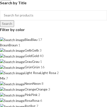
Search by Title
Search
Filter by color
Blau
Blau
17
Braun
Braun
1
Gelb
Gelb
3
Gold
Gold
40
Grau
Grau
1
Grün
Grün
16
Light Rosa
Light Rosa
2
Mix
7
Neon
Neon
8
Orange
Orange
3
Pink
Pink
2
Rosa
Rosa
6
Rot
Rot
7