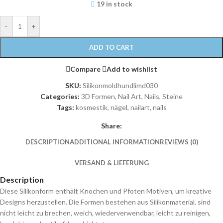
19 in stock
-
+
ADD TO CART
Compare
Add to wishlist
SKU:
Silikonmoldhundlimd030
Categories:
3D Formen
,
Nail Art
,
Nails
,
Steine
Tags:
kosmestik
,
nägel
,
nailart
,
nails
Share:
DESCRIPTION
ADDITIONAL INFORMATION
REVIEWS (0)
VERSAND & LIEFERUNG
Description
Diese Silikonform enthält Knochen und Pfoten Motiven, um kreative
Designs herzustellen. Die Formen bestehen aus Silikonmaterial, sind
nicht leicht zu brechen, weich, wiederverwendbar, leicht zu reinigen,