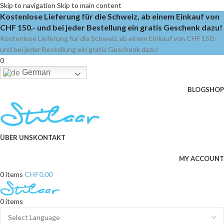
Skip to navigation
Skip to main content
Kostenlose Lieferung für die Schweiz, ab einem Einkauf von
CHF 150.- und bei jeder Bestellung ein gratis Geschenk dazu!
Kostenlose Lieferung für die Schweiz, ab einem Einkauf von CHF 150.-
und bei jeder Bestellung ein gratis Geschenk dazu!
0
German
BLOG
SHOP
ÜBER UNS
KONTAKT
MY ACCOUNT
0
items
CHF
0.00
0
items