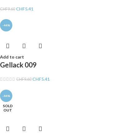
CHF
5.41
CHF
9.60
-44%
Add to cart
Gellack 009
CHF
5.41
CHF
9.60
-44%
SOLD
OUT