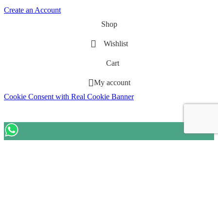
Create an Account
Shop
Wishlist
Cart
My account
Cookie Consent with Real Cookie Banner
Let's chat on WhatsApp
How can I help you? :)
18:23
WhatsApp Message
"+chaty_settings.lang.emoji_picker+"
undefined