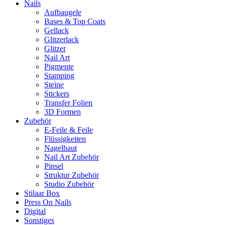
Nails
Aufbaugele
Bases & Top Coats
Gellack
Glitzerlack
Glitzer
Nail Art
Pigmente
Stamping
Steine
Stickers
Transfer Folien
3D Formen
Zubehör
E-Feile & Feile
Flüssigkeiten
Nagelhaut
Nail Art Zubehör
Pinsel
Struktur Zubehör
Studio Zubehör
Stilaar Box
Press On Nails
Digital
Sonstiges