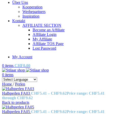
Über Uns
Kooperation
Werbepartners
Inspiration
Kontakt
AFFILIATE SECTION
Become an Affiliate
Affiliate Login
My Affiliate
Affiliate TOS Page
Lost Password
My Account
0
items
CHF
0.00
0
items
Home
/
Perlen
Halbperlen FA03
CHF
5.41
–
CHF
9.62
Price range: CHF5.41
through CHF9.62
Back to products
Halbperlen FA05
CHF
5.41
–
CHF
9.62
Price range: CHF5.41