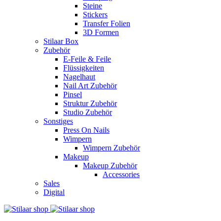
Steine
Stickers
Transfer Folien
3D Formen
Stilaar Box
Zubehör
E-Feile & Feile
Flüssigkeiten
Nagelhaut
Nail Art Zubehör
Pinsel
Struktur Zubehör
Studio Zubehör
Sonstiges
Press On Nails
Wimpern
Wimpern Zubehör
Makeup
Makeup Zubehör
Accessories
Sales
Digital