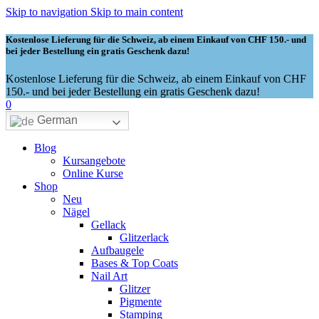
Skip to navigation
Skip to main content
Kostenlose Lieferung für die Schweiz, ab einem Einkauf von CHF 150.- und
bei jeder Bestellung ein gratis Geschenk dazu!
Kostenlose Lieferung für die Schweiz, ab einem Einkauf von CHF
150.- und bei jeder Bestellung ein gratis Geschenk dazu!
0
German
Blog
Kursangebote
Online Kurse
Shop
Neu
Nägel
Gellack
Glitzerlack
Aufbaugele
Bases & Top Coats
Nail Art
Glitzer
Pigmente
Stamping