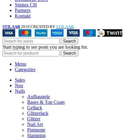
Simiux CH
Partners
Kontakt
STILAAR
2019 CREATED BY
STILAAR
.
Search
Start typing to see posts you are looking for.
Search
Menu
Categories
Sales
Neu
Nails
Aufbaugele
Bases & Top Coats
Gellack
Glitzerlack
Glitzer
Nail Art
Pigmente
Stamping