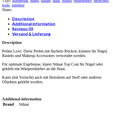
Tags:
kosmestik
,
nägel
,
nailart
,
nails
,
polish
,
rhinestones
,
steinchen
,
tools
,
zubehör
Share:
Description
Additional information
Reviews (0)
Versand & Lieferung
Description
Perlen Love. Diese Perlen mit flachem Rücken, können für Nägel,
Basteln und Makeup Accessoires verwendet werden.
Für optimale Ergebnisse, klarer Stilaar Top Coat für Nägel oder
geklebt mit Wimpernkleber an die Haut.
Kann (mit Vorsicht) auch mit Heissleim auf Stoff oder anderen
Objekten geklebt werden.
Additional information
Brand
Stilaar