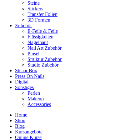
Steine
Stickers
Transfer Folien
3D Formen
Zubehör
E-Feile & Feile
Flüssigkeiten
Nagelhaut
Nail Art Zubehör
Pinsel
Struktur Zubehör
Studio Zubehör
Stilaar Box
Press On Nails
Digital
Sonstiges
Perlen
Makeup
Accessories
Home
Shop
Blog
Kursangebote
Online Kurse