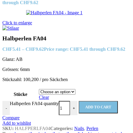
through CHF9.62
Click to enlarge
Halbperlen FA04
CHF
5.41
–
CHF
9.62
Price range: CHF5.41 through CHF9.62
Glanz: AB
Grössen: 6mm
Stückzahl: 100,200 / pro Säckchen
Stücke
Clear
Halbperlen FA04 quantity
ADD TO CART
-
+
Compare
Add to wishlist
SKU:
HALFPERLFA04
Categories:
Nails
,
Perlen