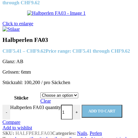
through CHF9.62
Click to enlarge
Halbperlen FA03
CHF
5.41
–
CHF
9.62
Price range: CHF5.41 through CHF9.62
Glanz: AB
Grössen: 6mm
Stückzahl: 100,200 / pro Säckchen
Stücke
Clear
Halbperlen FA03 quantity
ADD TO CART
-
+
Compare
Add to wishlist
SKU:
HALFPERLFA03
Categories:
Nails
,
Perlen