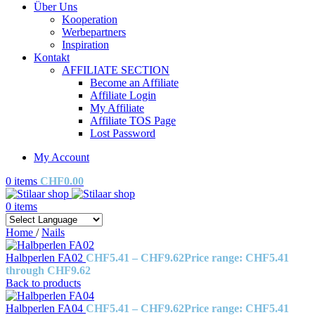
Über Uns
Kooperation
Werbepartners
Inspiration
Kontakt
AFFILIATE SECTION
Become an Affiliate
Affiliate Login
My Affiliate
Affiliate TOS Page
Lost Password
My Account
0
items
CHF
0.00
0
items
Home
/
Nails
Halbperlen FA02
CHF
5.41
–
CHF
9.62
Price range: CHF5.41
through CHF9.62
Back to products
Halbperlen FA04
CHF
5.41
–
CHF
9.62
Price range: CHF5.41