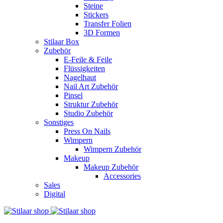
Steine
Stickers
Transfer Folien
3D Formen
Stilaar Box
Zubehör
E-Feile & Feile
Flüssigkeiten
Nagelhaut
Nail Art Zubehör
Pinsel
Struktur Zubehör
Studio Zubehör
Sonstiges
Press On Nails
Wimpern
Wimpern Zubehör
Makeup
Makeup Zubehör
Accessories
Sales
Digital