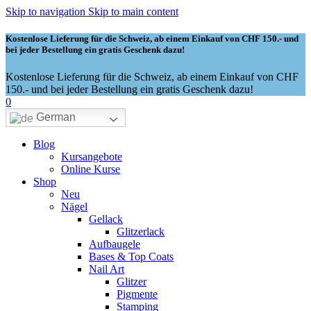
Skip to navigation
Skip to main content
Kostenlose Lieferung für die Schweiz, ab einem Einkauf von CHF 150.- und
bei jeder Bestellung ein gratis Geschenk dazu!
Kostenlose Lieferung für die Schweiz, ab einem Einkauf von CHF
150.- und bei jeder Bestellung ein gratis Geschenk dazu!
0
German
Blog
Kursangebote
Online Kurse
Shop
Neu
Nägel
Gellack
Glitzerlack
Aufbaugele
Bases & Top Coats
Nail Art
Glitzer
Pigmente
Stamping