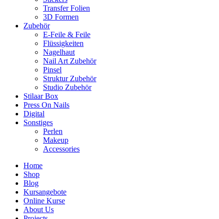
Transfer Folien
3D Formen
Zubehör
E-Feile & Feile
Flüssigkeiten
Nagelhaut
Nail Art Zubehör
Pinsel
Struktur Zubehör
Studio Zubehör
Stilaar Box
Press On Nails
Digital
Sonstiges
Perlen
Makeup
Accessories
Home
Shop
Blog
Kursangebote
Online Kurse
About Us
Projects