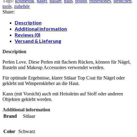
Tags:
kosmestik
,
nägel
,
nailart
,
nails
,
polish
,
rhinestones
,
steinchen
,
tools
,
zubehör
Share:
Description
Additional information
Reviews (0)
Versand & Lieferung
Description
Perlen Love. Diese Perlen mit flachem Rücken, können für Nägel,
Basteln und Makeup Accessoires verwendet werden.
Für optimale Ergebnisse, klarer Stilaar Top Coat für Nägel oder
geklebt mit Wimpernkleber an die Haut.
Kann (mit Vorsicht) auch mit Heissleim auf Stoff oder anderen
Objekten geklebt werden.
Additional information
Brand
Stilaar
Color
Schwarz