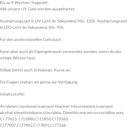
Bis zu 4 Wochen Tragezeit.
Alle unsere UV Gele werden ausgehärtet:
Aushärtungszeit in UV-Licht (in Sekunden):90s- 120s Aushärtungszeit
in LED-Licht (in Sekunden):30s- 90s
Für den professionellen Gebrauch.
Kann aber auch als Eigengebrauch verwendet werden, wenn du das
nötige Wissen hast.
Stilaar bietet auch Schulungs-Kurse an.
Für Fragen stehen wir gerne zur Verfügung.
Inhaltsstoffe:
Acrylates copolymer,isopropyl titanium triisostearate,isopropyl
alcohol,trimethylolpane,triacrylate, Dimethicone,microcrystalline wax,
CI 77613, CI15880,CI15850,CI73360,
CI77007,CI77492,CI77891,CI77266