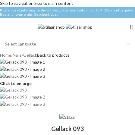
Skip to navigation
Skip to main content
Kostenlose Lieferung für die Schweiz, ab einem Einkauf von CHF 150.- und bei jeder
Bestellung ein gratis Geschenk dazu!
Home
/
Nails
/
Gellack
Back to products
Click to enlarge
Gellack 093