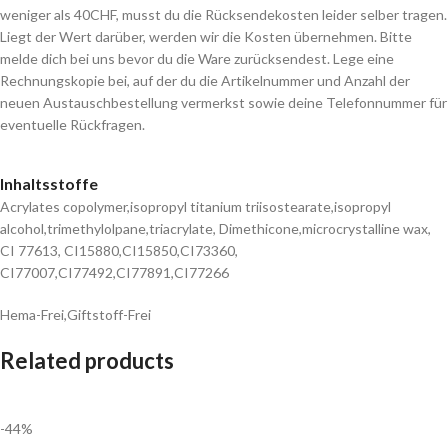
weniger als 40CHF, musst du die Rücksendekosten leider selber tragen.
Liegt der Wert darüber, werden wir die Kosten übernehmen. Bitte
melde dich bei uns bevor du die Ware zurücksendest. Lege eine
Rechnungskopie bei, auf der du die Artikelnummer und Anzahl der
neuen Austauschbestellung vermerkst sowie deine Telefonnummer für
eventuelle Rückfragen.
Inhaltsstoffe
Acrylates copolymer,isopropyl titanium triisostearate,isopropyl
alcohol,trimethylolpane,triacrylate, Dimethicone,microcrystalline wax,
CI 77613, CI15880,CI15850,CI73360,
CI77007,CI77492,CI77891,CI77266
Hema-Frei,Giftstoff-Frei
Related products
-44%