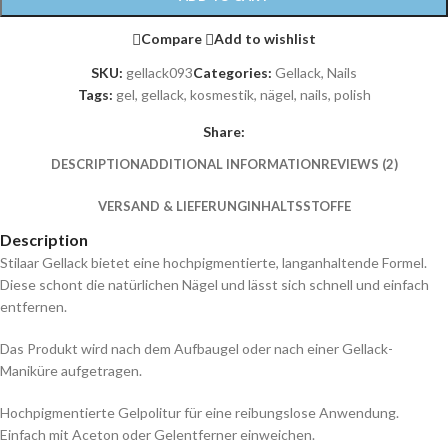
Compare
Add to wishlist
SKU:
gellack093
Categories:
Gellack
,
Nails
Tags:
gel
,
gellack
,
kosmestik
,
nägel
,
nails
,
polish
Share:
DESCRIPTION
ADDITIONAL INFORMATION
REVIEWS (2)
VERSAND & LIEFERUNG
INHALTSSTOFFE
Description
Stilaar Gellack bietet eine hochpigmentierte, langanhaltende Formel.
Diese schont die natürlichen Nägel und lässt sich schnell und einfach
entfernen.
Das Produkt wird nach dem Aufbaugel oder nach einer Gellack-
Maniküre aufgetragen.
Hochpigmentierte Gelpolitur für eine reibungslose Anwendung.
Einfach mit Aceton oder Gelentferner einweichen.