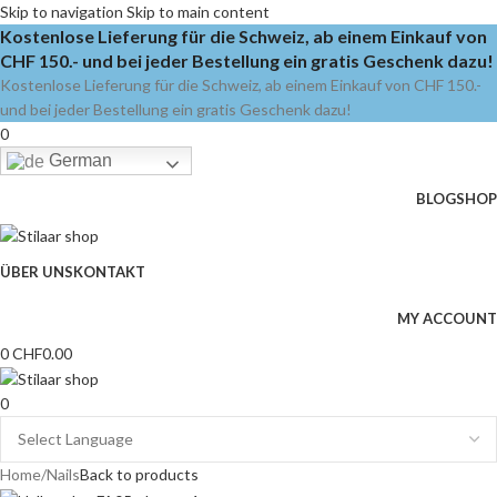
Skip to navigation
Skip to main content
Kostenlose Lieferung für die Schweiz, ab einem Einkauf von
CHF 150.- und bei jeder Bestellung ein gratis Geschenk dazu!
Kostenlose Lieferung für die Schweiz, ab einem Einkauf von CHF 150.-
und bei jeder Bestellung ein gratis Geschenk dazu!
0
German
BLOG
SHOP
ÜBER UNS
KONTAKT
MY ACCOUNT
0
CHF
0.00
0
Home
/
Nails
Back to products