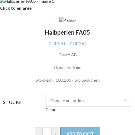
Click to enlarge
Halbperlen FA05
CHF
5.41
–
CHF
9.62
Glanz: AB
Grössen: 6mm
Stückzahl: 100,200 / pro Säckchen
STÜCKE
Clear
-
+
ADD TO CART