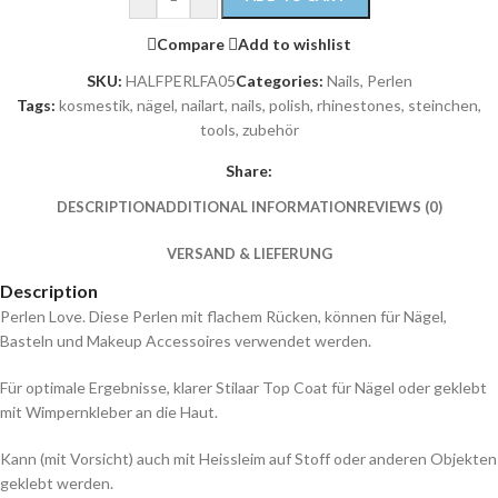
Compare
Add to wishlist
SKU:
HALFPERLFA05
Categories:
Nails
,
Perlen
Tags:
kosmestik
,
nägel
,
nailart
,
nails
,
polish
,
rhinestones
,
steinchen
,
tools
,
zubehör
Share:
DESCRIPTION
ADDITIONAL INFORMATION
REVIEWS (0)
VERSAND & LIEFERUNG
Description
Perlen Love. Diese Perlen mit flachem Rücken, können für Nägel,
Basteln und Makeup Accessoires verwendet werden.
Für optimale Ergebnisse, klarer Stilaar Top Coat für Nägel oder geklebt
mit Wimpernkleber an die Haut.
Kann (mit Vorsicht) auch mit Heissleim auf Stoff oder anderen Objekten
geklebt werden.