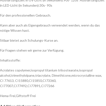
Aushärtungszeit in UV-Licht (in Sekunden):90s- 120s Aushärtungszeit
in LED-Licht (in Sekunden):30s- 90s
Für den professionellen Gebrauch.
Kann aber auch als Eigengebrauch verwendet werden, wenn du das
nötige Wissen hast.
Stilaar bietet auch Schulungs-Kurse an.
Für Fragen stehen wir gerne zur Verfügung.
Inhaltsstoffe:
Acrylates copolymer,isopropyl titanium triisostearate,isopropyl
alcohol,trimethylolpane,triacrylate, Dimethicone,microcrystalline wax,
CI 77613, CI15880,CI15850,CI73360,
CI77007,CI77492,CI77891,CI77266
Hema-Frei,Giftstoff-Frei