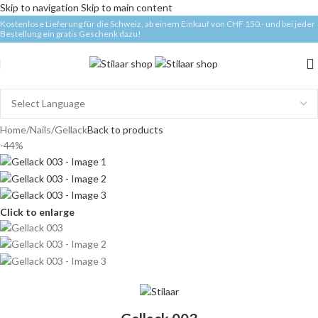
Skip to navigation
Skip to main content
Kostenlose Lieferung für die Schweiz, ab einem Einkauf von CHF 150.- und bei jeder
Bestellung ein gratis Geschenk dazu!
Home
/
Nails
/
Gellack
Back to products
-44%
Click to enlarge