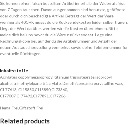
Sie können einen falsch bestellten Artikel innerhalb der Widerrufsfrist
von 7 Tagen tauschen. Davon ausgenommen sind benutzte, geöffnete
oder durch dich beschädigte Artikel. Beträgt der Wert der Ware
weniger als 40CHF, musst du die Rücksendekosten leider selber tragen.
Liegt der Wert darüber, werden wir die Kosten übernehmen. Bitte
melde dich bei uns bevor du die Ware zurücksendest. Lege eine
Rechnungskopie bei, auf der du die Artikelnummer und Anzahl der
neuen Austauschbestellung vermerkst sowie deine Telefonnummer für
eventuelle Rückfragen.
Inhaltsstoffe
Acrylates copolymer,isopropyl titanium triisostearate,isopropyl
alcohol,trimethylolpane,triacrylate, Dimethicone,microcrystalline wax,
CI 77613, CI15880,CI15850,CI73360,
CI77007,CI77492,CI77891,CI77266
Hema-Frei,Giftstoff-Frei
Related products