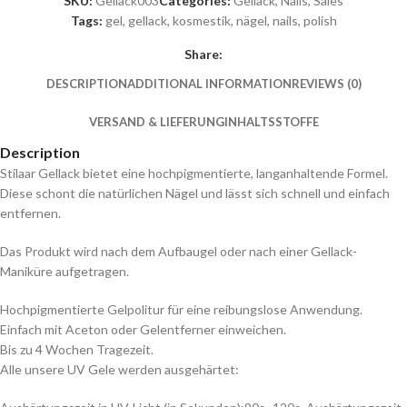
SKU:
Gellack003
Categories:
Gellack
,
Nails
,
Sales
Tags:
gel
,
gellack
,
kosmestik
,
nägel
,
nails
,
polish
Share:
DESCRIPTION
ADDITIONAL INFORMATION
REVIEWS (0)
VERSAND & LIEFERUNG
INHALTSSTOFFE
Description
Stilaar Gellack bietet eine hochpigmentierte, langanhaltende Formel.
Diese schont die natürlichen Nägel und lässt sich schnell und einfach
entfernen.
Das Produkt wird nach dem Aufbaugel oder nach einer Gellack-
Maniküre aufgetragen.
Hochpigmentierte Gelpolitur für eine reibungslose Anwendung.
Einfach mit Aceton oder Gelentferner einweichen.
Bis zu 4 Wochen Tragezeit.
Alle unsere UV Gele werden ausgehärtet: