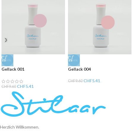
-44%
-44%
Gellack 001
Gellack 004
CHF
5.41
CHF
9.60
CHF
5.41
CHF
9.60
Herzlich Willkommen.