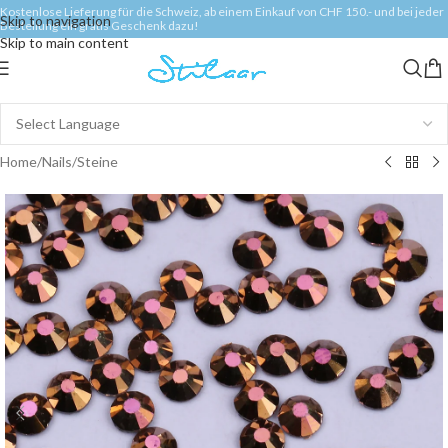
Kostenlose Lieferung für die Schweiz, ab einem Einkauf von CHF 150.- und bei jeder
Skip to navigation
Bestellung ein gratis Geschenk dazu!
Skip to main content
Home
/
Nails
/
Steine