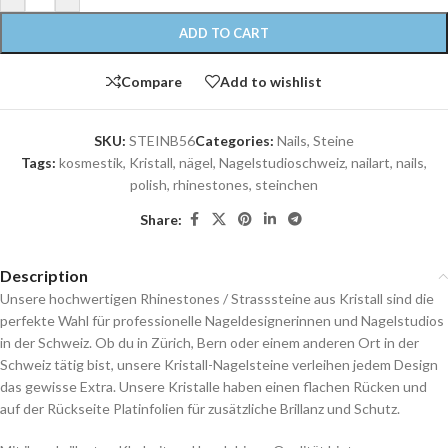
ADD TO CART
Compare
Add to wishlist
SKU:
STEINB56
Categories:
Nails
,
Steine
Tags:
kosmestik
,
Kristall
,
nägel
,
Nagelstudioschweiz
,
nailart
,
nails
,
polish
,
rhinestones
,
steinchen
Share:
Description
Unsere hochwertigen Rhinestones / Strasssteine aus Kristall sind die
perfekte Wahl für professionelle Nageldesignerinnen und Nagelstudios
in der Schweiz. Ob du in Zürich, Bern oder einem anderen Ort in der
Schweiz tätig bist, unsere Kristall-Nagelsteine verleihen jedem Design
das gewisse Extra. Unsere Kristalle haben einen flachen Rücken und
auf der Rückseite Platinfolien für zusätzliche Brillanz und Schutz.