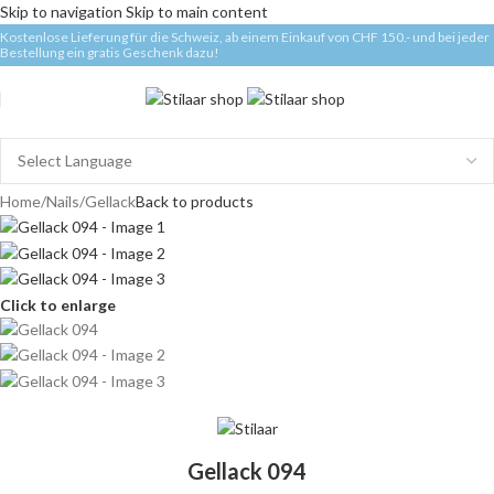
Skip to navigation
Skip to main content
Kostenlose Lieferung für die Schweiz, ab einem Einkauf von CHF 150.- und bei jeder
Bestellung ein gratis Geschenk dazu!
Home
/
Nails
/
Gellack
Back to products
Click to enlarge
Gellack 094