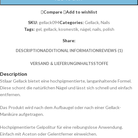
Compare
Add to wishlist
SKU:
gellack094
Categories:
Gellack
,
Nails
Tags:
gel
,
gellack
,
kosmestik
,
nägel
,
nails
,
polish
Share:
DESCRIPTION
ADDITIONAL INFORMATION
REVIEWS (1)
VERSAND & LIEFERUNG
INHALTSSTOFFE
Description
Stilaar Gellack bietet eine hochpigmentierte, langanhaltende Formel.
Diese schont die natürlichen Nägel und lässt sich schnell und einfach
entfernen.
Das Produkt wird nach dem Aufbaugel oder nach einer Gellack-
Maniküre aufgetragen.
Hochpigmentierte Gelpolitur für eine reibungslose Anwendung.
Einfach mit Aceton oder Gelentferner einweichen.