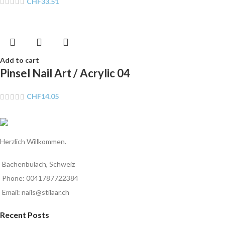
CHF
33.51
Add to cart
Pinsel Nail Art / Acrylic 04
CHF
14.05
Herzlich Willkommen.
Bachenbülach, Schweiz
Phone: 0041787722384
Email: nails@stilaar.ch
Recent Posts