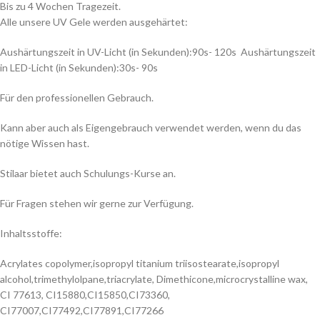
Bis zu 4 Wochen Tragezeit.
Alle unsere UV Gele werden ausgehärtet:
Aushärtungszeit in UV-Licht (in Sekunden):90s- 120s Aushärtungszeit
in LED-Licht (in Sekunden):30s- 90s
Für den professionellen Gebrauch.
Kann aber auch als Eigengebrauch verwendet werden, wenn du das
nötige Wissen hast.
Stilaar bietet auch Schulungs-Kurse an.
Für Fragen stehen wir gerne zur Verfügung.
Inhaltsstoffe:
Acrylates copolymer,isopropyl titanium triisostearate,isopropyl
alcohol,trimethylolpane,triacrylate, Dimethicone,microcrystalline wax,
CI 77613, CI15880,CI15850,CI73360,
CI77007,CI77492,CI77891,CI77266