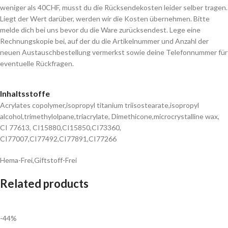
weniger als 40CHF, musst du die Rücksendekosten leider selber tragen.
Liegt der Wert darüber, werden wir die Kosten übernehmen. Bitte
melde dich bei uns bevor du die Ware zurücksendest. Lege eine
Rechnungskopie bei, auf der du die Artikelnummer und Anzahl der
neuen Austauschbestellung vermerkst sowie deine Telefonnummer für
eventuelle Rückfragen.
Inhaltsstoffe
Acrylates copolymer,isopropyl titanium triisostearate,isopropyl
alcohol,trimethylolpane,triacrylate, Dimethicone,microcrystalline wax,
CI 77613, CI15880,CI15850,CI73360,
CI77007,CI77492,CI77891,CI77266
Hema-Frei,Giftstoff-Frei
Related products
-44%