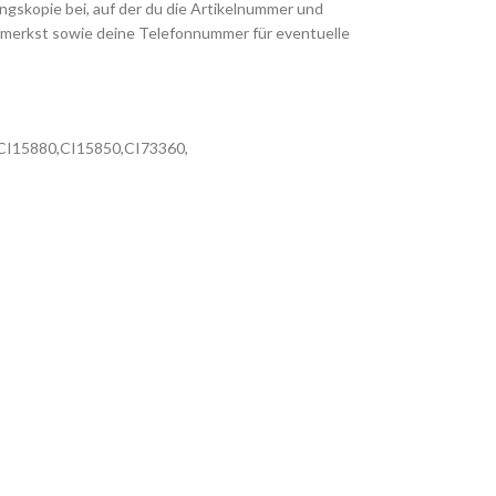
gskopie bei, auf der du die Artikelnummer und
merkst sowie deine Telefonnummer für eventuelle
3, CI15880,CI15850,CI73360,