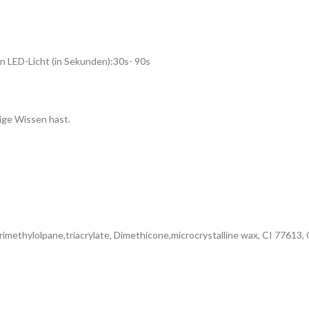
n LED-Licht (in Sekunden):30s- 90s
ige Wissen hast.
,trimethylolpane,triacrylate, Dimethicone,microcrystalline wax, CI 7761