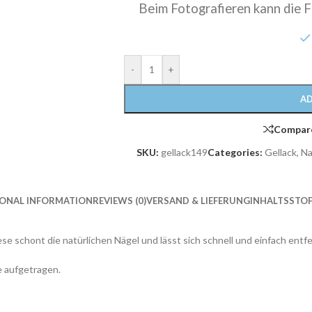
Beim Fotografieren kann die F
-
+
AD
Compar
SKU:
gellack149
Categories:
Gellack
,
Na
IONAL INFORMATION
REVIEWS (0)
VERSAND & LIEFERUNG
INHALTSSTOF
ese schont die natürlichen Nägel und lässt sich schnell und einfach entf
e aufgetragen.