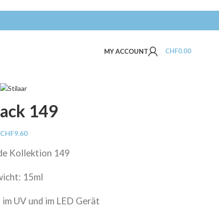
CHF
0.00
MY ACCOUNT
lack 149
CHF
9.60
de Kollektion 149
icht: 15ml
 im UV und im LED Gerät