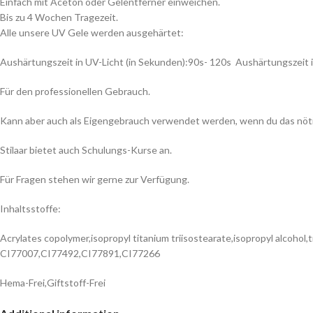
Einfach mit Aceton oder Gelentferner einweichen.
Bis zu 4 Wochen Tragezeit.
Alle unsere UV Gele werden ausgehärtet:
Aushärtungszeit in UV-Licht (in Sekunden):90s- 120s Aushärtungszeit i
Für den professionellen Gebrauch.
Kann aber auch als Eigengebrauch verwendet werden, wenn du das nöt
Stilaar bietet auch Schulungs-Kurse an.
Für Fragen stehen wir gerne zur Verfügung.
Inhaltsstoffe:
Acrylates copolymer,isopropyl titanium triisostearate,isopropyl alcohol
CI77007,CI77492,CI77891,CI77266
Hema-Frei,Giftstoff-Frei