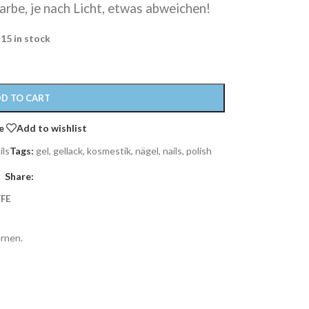
arbe, je nach Licht, etwas abweichen!
15 in stock
D TO CART
e
Add to wishlist
ils
Tags:
gel
,
gellack
,
kosmestik
,
nägel
,
nails
,
polish
Share:
FE
ernen.