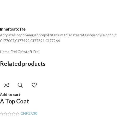
Inhaltsstoffe
Acrylates copolymer,isopropyl titanium triisostearate,isopropyl alcohol
CI77007,CI77492,CI77891,CI77266
Hema-Frei,Giftstoff-Frei
Related products
Add to cart
A Top Coat
CHF
17.30