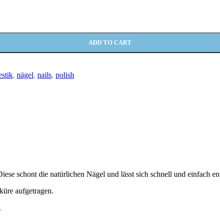
ADD TO CART
stik
,
nägel
,
nails
,
polish
iese schont die natürlichen Nägel und lässt sich schnell und einfach en
küre aufgetragen.
.