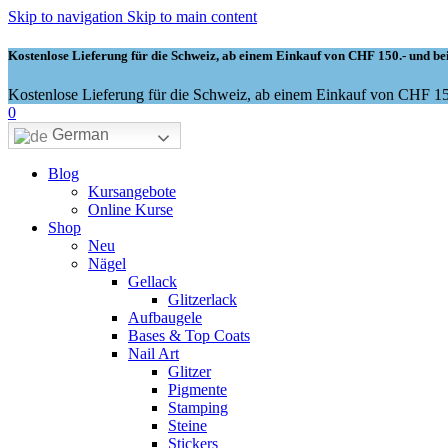
Skip to navigation
Skip to main content
Kostenlose Lieferung für die Schweiz, ab einem Einkauf von CHF 150.- und bei
Kostenlose Lieferung für die Schweiz, ab einem Einkauf von CHF 150
0
German
Blog
Kursangebote
Online Kurse
Shop
Neu
Nägel
Gellack
Glitzerlack
Aufbaugele
Bases & Top Coats
Nail Art
Glitzer
Pigmente
Stamping
Steine
Stickers