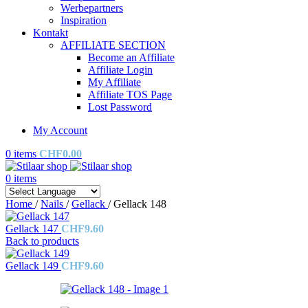
Werbepartners
Inspiration
Kontakt
AFFILIATE SECTION
Become an Affiliate
Affiliate Login
My Affiliate
Affiliate TOS Page
Lost Password
My Account
0
items
CHF
0.00
0
items
Home
/
Nails
/
Gellack
/
Gellack 148
Gellack 147
CHF
9.60
Back to products
Gellack 149
CHF
9.60