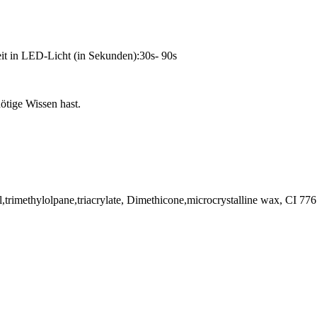
it in LED-Licht (in Sekunden):30s- 90s
tige Wissen hast.
hol,trimethylolpane,triacrylate, Dimethicone,microcrystalline wax, CI