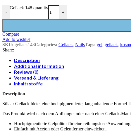
Gellack 148 quantity
-
+
Compare
Add to wishlist
SKU:
gellack148
Categories:
Gellack
,
Nails
Tags:
gel
,
gellack
,
kosme
Share:
Description
Additional information
Reviews (0)
Versand & Lieferung
Inhaltsstoffe
Description
Stilaar Gellack bietet eine hochpigmentierte, langanhaltende Formel. D
Das Produkt wird nach dem Aufbaugel oder nach einer Gellack-Mani
Hochpigmentierte Gelpolitur für eine reibungslose Anwendung
Einfach mit Aceton oder Gelentferner einweichen.