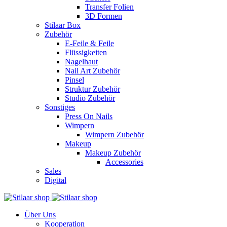
Transfer Folien
3D Formen
Stilaar Box
Zubehör
E-Feile & Feile
Flüssigkeiten
Nagelhaut
Nail Art Zubehör
Pinsel
Struktur Zubehör
Studio Zubehör
Sonstiges
Press On Nails
Wimpern
Wimpern Zubehör
Makeup
Makeup Zubehör
Accessories
Sales
Digital
Über Uns
Kooperation