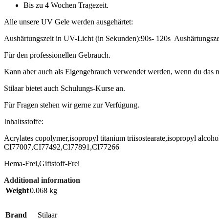
Bis zu 4 Wochen Tragezeit.
Alle unsere UV Gele werden ausgehärtet:
Aushärtungszeit in UV-Licht (in Sekunden):90s- 120s Aushärtungsze
Für den professionellen Gebrauch.
Kann aber auch als Eigengebrauch verwendet werden, wenn du das nö
Stilaar bietet auch Schulungs-Kurse an.
Für Fragen stehen wir gerne zur Verfügung.
Inhaltsstoffe:
Acrylates copolymer,isopropyl titanium triisostearate,isopropyl alco
CI77007,CI77492,CI77891,CI77266
Hema-Frei,Giftstoff-Frei
Additional information
Weight
0.068 kg
Brand
Stilaar