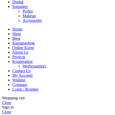
Digital
Sonstiges
Perlen
Makeup
Accessories
Home
Shop
Blog
Kursangebote
Online Kurse
About Us
Projects
Kooperation
Werbepartners
Contact Us
My Account
Wishlist
Compare
Login / Register
Shopping cart
Close
Sign in
Close