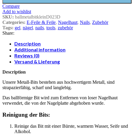
Compare
Add to wishlist
SKU:
ballmetalbitkleinD023D
Categories:
E-Feile & Feile
,
Nagelhaut
,
Nails
,
Zubehör
Tags:
gel
,
nägel
,
nails
,
tools
,
zubehör
Share:
Description
Additional information
Reviews (0)
Versand & Lieferung
Description
Unsere Metall-Bits bestehen aus hochwertigem Metall, sind
strapazierfähig, scharf und langlebig.
Das ballförmige Bit wird zum Entfernen von loser Nagelhaut
verwendet, die von der Nagelplatte abgehoben wurde.
Reinigung der Bits:
Reinige das Bit mit einer Bürste, warmem Wasser, Seife und
Alkohol.