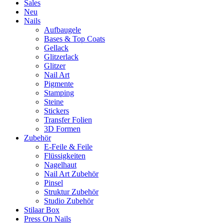
Sales
Neu
Nails
Aufbaugele
Bases & Top Coats
Gellack
Glitzerlack
Glitzer
Nail Art
Pigmente
Stamping
Steine
Stickers
Transfer Folien
3D Formen
Zubehör
E-Feile & Feile
Flüssigkeiten
Nagelhaut
Nail Art Zubehör
Pinsel
Struktur Zubehör
Studio Zubehör
Stilaar Box
Press On Nails