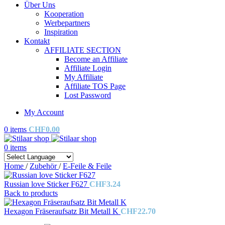
Über Uns
Kooperation
Werbepartners
Inspiration
Kontakt
AFFILIATE SECTION
Become an Affiliate
Affiliate Login
My Affiliate
Affiliate TOS Page
Lost Password
My Account
0
items
CHF
0.00
0
items
Home
/
Zubehör
/
E-Feile & Feile
Russian love Sticker F627
CHF
3.24
Back to products
Hexagon Fräseraufsatz Bit Metall K
CHF
22.70