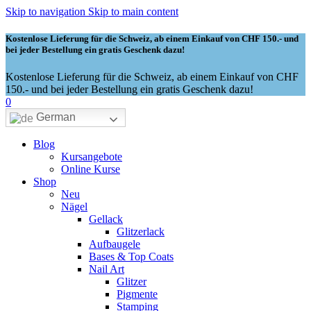
Skip to navigation
Skip to main content
Kostenlose Lieferung für die Schweiz, ab einem Einkauf von CHF 150.- und
bei jeder Bestellung ein gratis Geschenk dazu!
Kostenlose Lieferung für die Schweiz, ab einem Einkauf von CHF
150.- und bei jeder Bestellung ein gratis Geschenk dazu!
0
German
Blog
Kursangebote
Online Kurse
Shop
Neu
Nägel
Gellack
Glitzerlack
Aufbaugele
Bases & Top Coats
Nail Art
Glitzer
Pigmente
Stamping