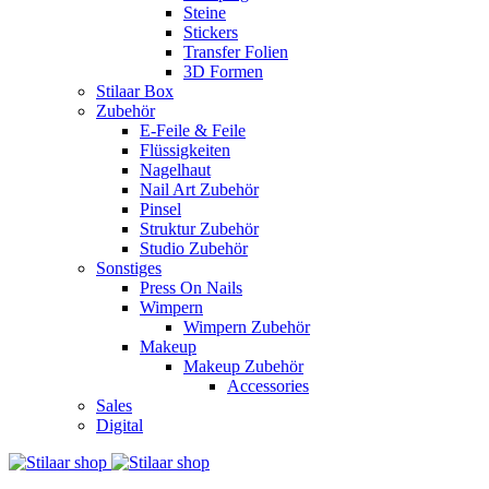
Steine
Stickers
Transfer Folien
3D Formen
Stilaar Box
Zubehör
E-Feile & Feile
Flüssigkeiten
Nagelhaut
Nail Art Zubehör
Pinsel
Struktur Zubehör
Studio Zubehör
Sonstiges
Press On Nails
Wimpern
Wimpern Zubehör
Makeup
Makeup Zubehör
Accessories
Sales
Digital