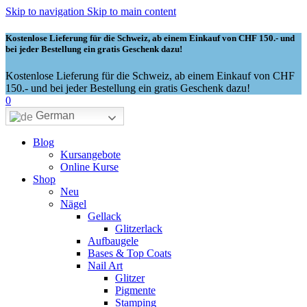
Skip to navigation
Skip to main content
Kostenlose Lieferung für die Schweiz, ab einem Einkauf von CHF 150.- und
bei jeder Bestellung ein gratis Geschenk dazu!
Kostenlose Lieferung für die Schweiz, ab einem Einkauf von CHF
150.- und bei jeder Bestellung ein gratis Geschenk dazu!
0
German
Blog
Kursangebote
Online Kurse
Shop
Neu
Nägel
Gellack
Glitzerlack
Aufbaugele
Bases & Top Coats
Nail Art
Glitzer
Pigmente
Stamping