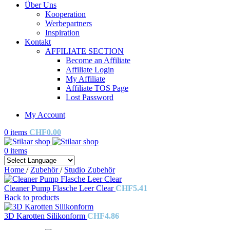
Über Uns
Kooperation
Werbepartners
Inspiration
Kontakt
AFFILIATE SECTION
Become an Affiliate
Affiliate Login
My Affiliate
Affiliate TOS Page
Lost Password
My Account
0
items
CHF
0.00
0
items
Home
/
Zubehör
/
Studio Zubehör
Cleaner Pump Flasche Leer Clear
CHF
5.41
Back to products
3D Karotten Silikonform
CHF
4.86