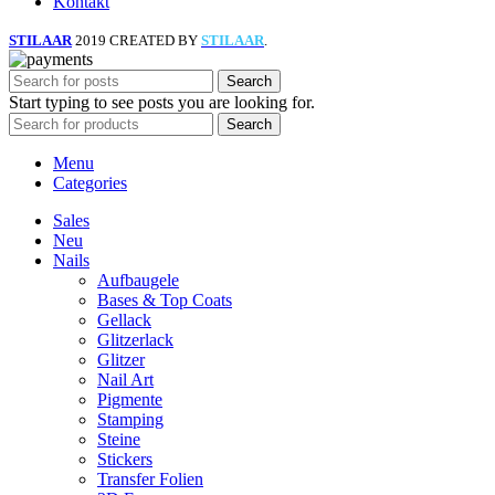
Kontakt
STILAAR
2019 CREATED BY
STILAAR
.
Search
Start typing to see posts you are looking for.
Search
Menu
Categories
Sales
Neu
Nails
Aufbaugele
Bases & Top Coats
Gellack
Glitzerlack
Glitzer
Nail Art
Pigmente
Stamping
Steine
Stickers
Transfer Folien