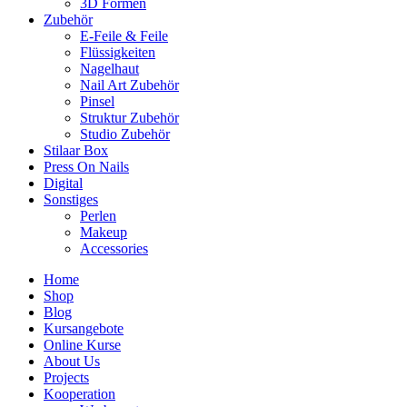
3D Formen
Zubehör
E-Feile & Feile
Flüssigkeiten
Nagelhaut
Nail Art Zubehör
Pinsel
Struktur Zubehör
Studio Zubehör
Stilaar Box
Press On Nails
Digital
Sonstiges
Perlen
Makeup
Accessories
Home
Shop
Blog
Kursangebote
Online Kurse
About Us
Projects
Kooperation