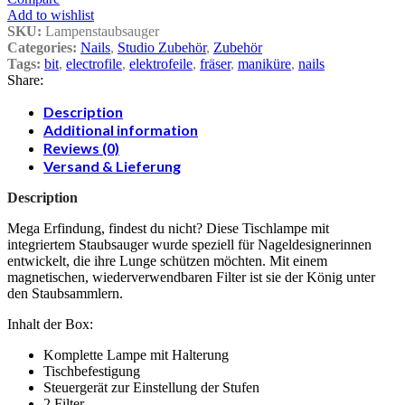
Add to wishlist
SKU:
Lampenstaubsauger
Categories:
Nails
,
Studio Zubehör
,
Zubehör
Tags:
bit
,
electrofile
,
elektrofeile
,
fräser
,
maniküre
,
nails
Share:
Description
Additional information
Reviews (0)
Versand & Lieferung
Description
Mega Erfindung, findest du nicht? Diese Tischlampe mit
integriertem Staubsauger wurde speziell für Nageldesignerinnen
entwickelt, die ihre Lunge schützen möchten. Mit einem
magnetischen, wiederverwendbaren Filter ist sie der König unter
den Staubsammlern.
Inhalt der Box:
Komplette Lampe mit Halterung
Tischbefestigung
Steuergerät zur Einstellung der Stufen
2 Filter