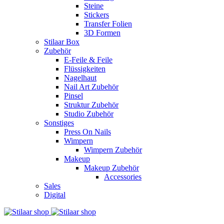
Steine
Stickers
Transfer Folien
3D Formen
Stilaar Box
Zubehör
E-Feile & Feile
Flüssigkeiten
Nagelhaut
Nail Art Zubehör
Pinsel
Struktur Zubehör
Studio Zubehör
Sonstiges
Press On Nails
Wimpern
Wimpern Zubehör
Makeup
Makeup Zubehör
Accessories
Sales
Digital