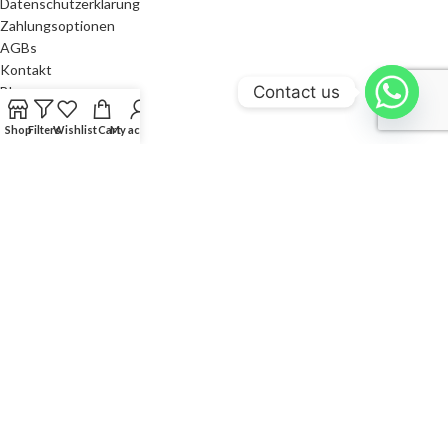
Datenschutzerklärung
Zahlungsoptionen
AGBs
Kontakt
Contact us
Blog
Home
Shop
Filters
Wishlist
Cart
My account
SONSTIGES
Instagram profile
Dermibelle USA
Simiux CH
Partners
Kontakt
STILAAR
2019 CREATED BY
STILAAR
.
Cookie Consent with Real Cookie Banner