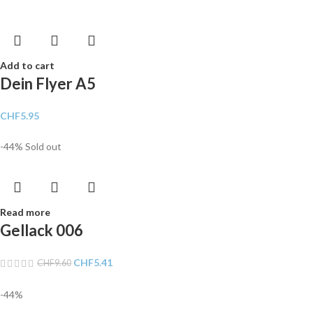
Add to cart
Dein Flyer A5
CHF
5.95
-44%
Sold out
Read more
Gellack 006
CHF
5.41
CHF
9.60
-44%