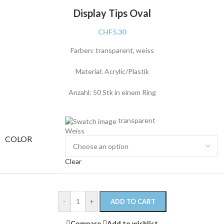
Display Tips Oval
CHF
5.30
Farben: transparent, weiss
Material: Acrylic/Plastik
Anzahl: 50 Stk in einem Ring
transparent
Weiss
COLOR
Clear
-
+
ADD TO CART
Compare
Add to wishlist