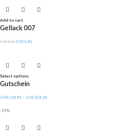
Add to cart
Gellack 007
CHF
5.41
CHF
9.60
Select options
Gutschein
CHF
118.91
–
CHF
324.30
-13%