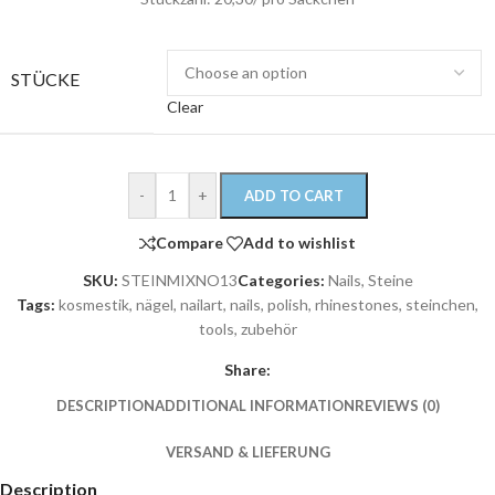
STÜCKE
Clear
-
+
ADD TO CART
Compare
Add to wishlist
SKU:
STEINMIXNO13
Categories:
Nails
,
Steine
Tags:
kosmestik
,
nägel
,
nailart
,
nails
,
polish
,
rhinestones
,
steinchen
,
tools
,
zubehör
Share:
DESCRIPTION
ADDITIONAL INFORMATION
REVIEWS (0)
VERSAND & LIEFERUNG
Description