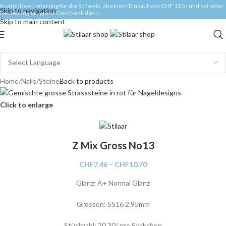
Kostenlose Lieferung für die Schweiz, ab einem Einkauf von CHF 150.- und bei jeder
Skip to navigation
Bestellung ein gratis Geschenk dazu!
Skip to main content
Home
/
Nails
/
Steine
Back to products
Click to enlarge
Z Mix Gross No13
CHF
7.46
–
CHF
10.70
Glanz: A+ Normal Glanz
Grössen: SS16 2.95mm
Stückzahl: 20,30/ pro Säckchen