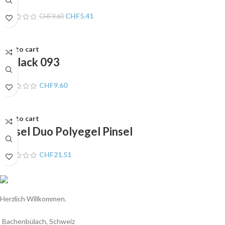
CHF
5.41
CHF
9.60
Add to cart
Gellack 093
CHF
9.60
Add to cart
Pinsel Duo Polyegel Pinsel
CHF
21.51
Herzlich Willkommen.
Bachenbülach, Schweiz