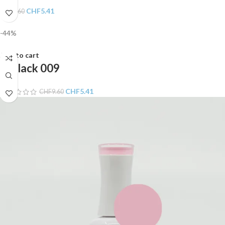
CHF
5.41
CHF
9.60
-44%
Add to cart
Gellack 009
CHF
5.41
CHF
9.60