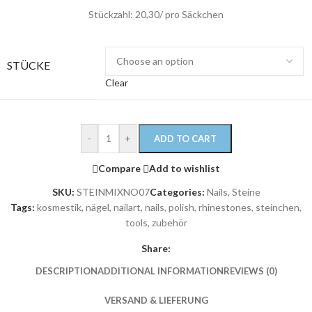
Stückzahl: 20,30/ pro Säckchen
STÜCKE
Clear
-
+
ADD TO CART
Compare
Add to wishlist
SKU:
STEINMIXNO07
Categories:
Nails
,
Steine
Tags:
kosmestik
,
nägel
,
nailart
,
nails
,
polish
,
rhinestones
,
steinchen
,
tools
,
zubehör
Share:
DESCRIPTION
ADDITIONAL INFORMATION
REVIEWS (0)
VERSAND & LIEFERUNG