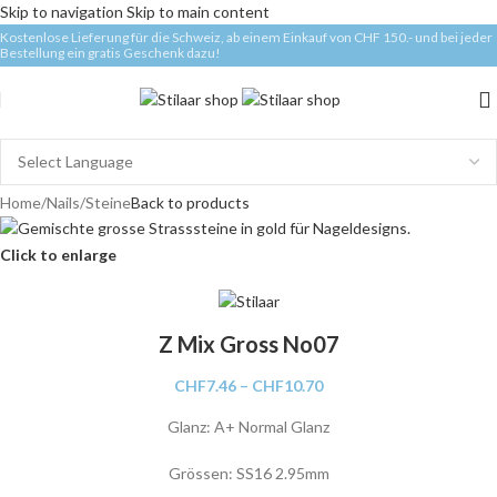
Skip to navigation
Skip to main content
Kostenlose Lieferung für die Schweiz, ab einem Einkauf von CHF 150.- und bei jeder
Bestellung ein gratis Geschenk dazu!
Home
/
Nails
/
Steine
Back to products
Click to enlarge
Z Mix Gross No07
CHF
7.46
–
CHF
10.70
Glanz: A+ Normal Glanz
Grössen: SS16 2.95mm