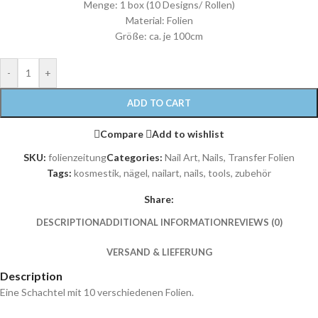
Menge: 1 box (10 Designs/ Rollen)
Material: Folien
Größe: ca. je 100cm
-
+
ADD TO CART
Compare
Add to wishlist
SKU:
folienzeitung
Categories:
Nail Art
,
Nails
,
Transfer Folien
Tags:
kosmestik
,
nägel
,
nailart
,
nails
,
tools
,
zubehör
Share:
DESCRIPTION
ADDITIONAL INFORMATION
REVIEWS (0)
VERSAND & LIEFERUNG
Description
Eine Schachtel mit 10 verschiedenen Folien.