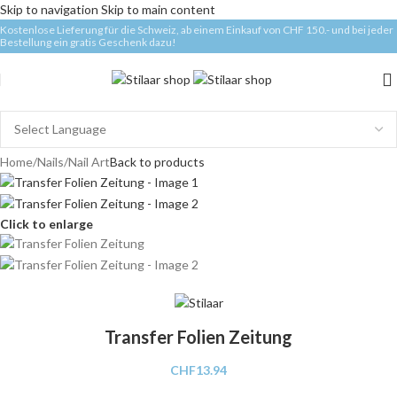
Skip to navigation
Skip to main content
Kostenlose Lieferung für die Schweiz, ab einem Einkauf von CHF 150.- und bei jeder
Bestellung ein gratis Geschenk dazu!
Home
/
Nails
/
Nail Art
Back to products
Click to enlarge
Transfer Folien Zeitung
CHF
13.94