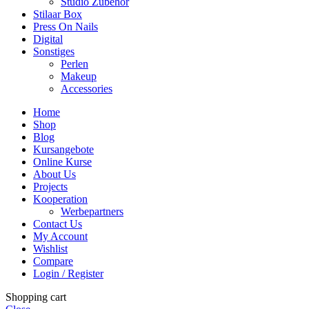
Studio Zubehör
Stilaar Box
Press On Nails
Digital
Sonstiges
Perlen
Makeup
Accessories
Home
Shop
Blog
Kursangebote
Online Kurse
About Us
Projects
Kooperation
Werbepartners
Contact Us
My Account
Wishlist
Compare
Login / Register
Shopping cart