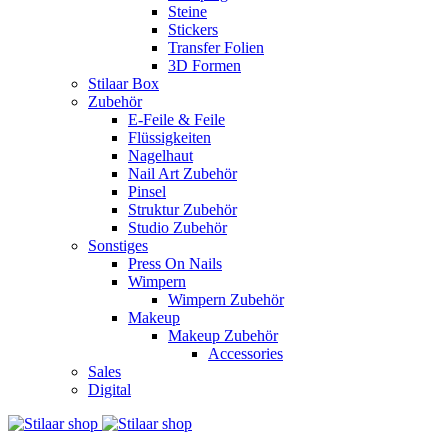
Steine
Stickers
Transfer Folien
3D Formen
Stilaar Box
Zubehör
E-Feile & Feile
Flüssigkeiten
Nagelhaut
Nail Art Zubehör
Pinsel
Struktur Zubehör
Studio Zubehör
Sonstiges
Press On Nails
Wimpern
Wimpern Zubehör
Makeup
Makeup Zubehör
Accessories
Sales
Digital