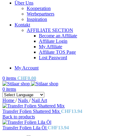
Über Uns
Kooperation
Werbepartners
Inspiration
Kontakt
AFFILIATE SECTION
Become an Affiliate
Affiliate Login
My Affiliate
Affiliate TOS Page
Lost Password
My Account
0
items
CHF
0.00
0
items
Home
/
Nails
/
Nail Art
Transfer Folien Shattered Mix
CHF
13.94
Back to products
Transfer Folien Lila Öl
CHF
13.94