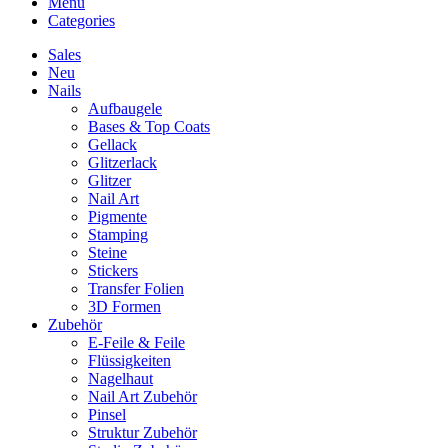
Menu
Categories
Sales
Neu
Nails
Aufbaugele
Bases & Top Coats
Gellack
Glitzerlack
Glitzer
Nail Art
Pigmente
Stamping
Steine
Stickers
Transfer Folien
3D Formen
Zubehör
E-Feile & Feile
Flüssigkeiten
Nagelhaut
Nail Art Zubehör
Pinsel
Struktur Zubehör