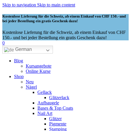
Skip to navigation
Skip to main content
Kostenlose Lieferung für die Schweiz, ab einem Einkauf von CHF 150.- und
bei jeder Bestellung ein gratis Geschenk dazu!
Kostenlose Lieferung für die Schweiz, ab einem Einkauf von CHF
150.- und bei jeder Bestellung ein gratis Geschenk dazu!
0
German
Blog
Kursangebote
Online Kurse
Shop
Neu
Nägel
Gellack
Glitzerlack
Aufbaugele
Bases & Top Coats
Nail Art
Glitzer
Pigmente
Stamping