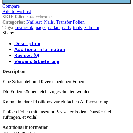
Compare
Add to wishlist
SKU:
folienclassicchrome
Categories:
Nail Art
,
Nails
,
Transfer Folien
Tags:
kosmestik
,
nägel
,
nailart
,
nails
,
tools
,
zubehör
Share:
Description
Additional information
Reviews (0)
Versand & Lieferung
Description
Eine Schachtel mit 10 verschiedenen Folien.
Die Folien können leicht zugeschnitten werden.
Kommt in einer Plastikbox zur einfachen Aufbewahrung.
Einfach Folien mit unserem Bestseller Folien Transfer Gel
auftragen, et voila!
Additional information