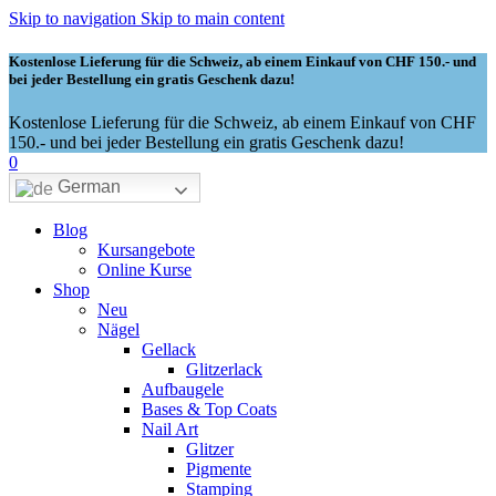
Skip to navigation
Skip to main content
Kostenlose Lieferung für die Schweiz, ab einem Einkauf von CHF 150.- und
bei jeder Bestellung ein gratis Geschenk dazu!
Kostenlose Lieferung für die Schweiz, ab einem Einkauf von CHF
150.- und bei jeder Bestellung ein gratis Geschenk dazu!
0
German
Blog
Kursangebote
Online Kurse
Shop
Neu
Nägel
Gellack
Glitzerlack
Aufbaugele
Bases & Top Coats
Nail Art
Glitzer
Pigmente
Stamping