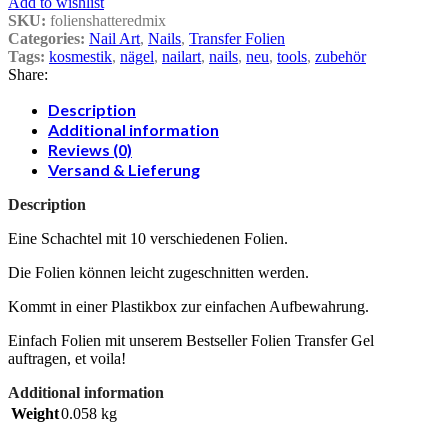
Add to wishlist
SKU:
folienshatteredmix
Categories:
Nail Art
,
Nails
,
Transfer Folien
Tags:
kosmestik
,
nägel
,
nailart
,
nails
,
neu
,
tools
,
zubehör
Share:
Description
Additional information
Reviews (0)
Versand & Lieferung
Description
Eine Schachtel mit 10 verschiedenen Folien.
Die Folien können leicht zugeschnitten werden.
Kommt in einer Plastikbox zur einfachen Aufbewahrung.
Einfach Folien mit unserem Bestseller Folien Transfer Gel
auftragen, et voila!
Additional information
Weight
0.058 kg