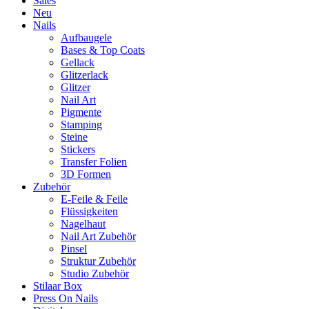
Sales
Neu
Nails
Aufbaugele
Bases & Top Coats
Gellack
Glitzerlack
Glitzer
Nail Art
Pigmente
Stamping
Steine
Stickers
Transfer Folien
3D Formen
Zubehör
E-Feile & Feile
Flüssigkeiten
Nagelhaut
Nail Art Zubehör
Pinsel
Struktur Zubehör
Studio Zubehör
Stilaar Box
Press On Nails