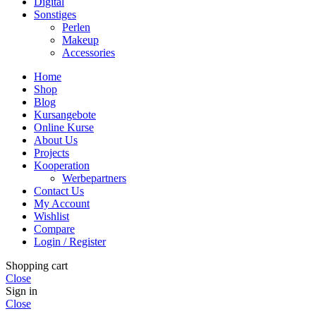
Digital
Sonstiges
Perlen
Makeup
Accessories
Home
Shop
Blog
Kursangebote
Online Kurse
About Us
Projects
Kooperation
Werbepartners
Contact Us
My Account
Wishlist
Compare
Login / Register
Shopping cart
Close
Sign in
Close