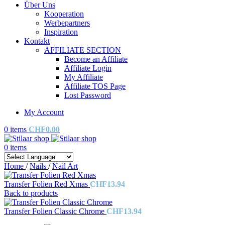
Über Uns
Kooperation
Werbepartners
Inspiration
Kontakt
AFFILIATE SECTION
Become an Affiliate
Affiliate Login
My Affiliate
Affiliate TOS Page
Lost Password
My Account
0
items
CHF
0.00
0
items
Home
/
Nails
/
Nail Art
Transfer Folien Red Xmas
CHF
13.94
Back to products
Transfer Folien Classic Chrome
CHF
13.94