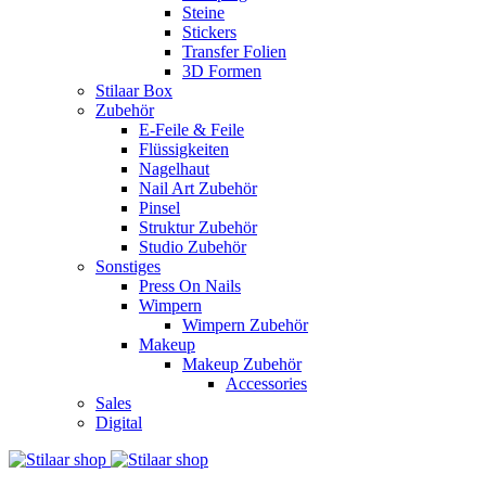
Steine
Stickers
Transfer Folien
3D Formen
Stilaar Box
Zubehör
E-Feile & Feile
Flüssigkeiten
Nagelhaut
Nail Art Zubehör
Pinsel
Struktur Zubehör
Studio Zubehör
Sonstiges
Press On Nails
Wimpern
Wimpern Zubehör
Makeup
Makeup Zubehör
Accessories
Sales
Digital