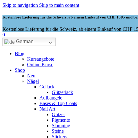
Skip to navigation
Skip to main content
Kostenlose Lieferung für die Schweiz, ab einem Einkauf von CHF 150.- und bei
Kostenlose Lieferung für die Schweiz, ab einem Einkauf von CHF 150
0
German
Blog
Kursangebote
Online Kurse
Shop
Neu
Nägel
Gellack
Glitzerlack
Aufbaugele
Bases & Top Coats
Nail Art
Glitzer
Pigmente
Stamping
Steine
Stickers