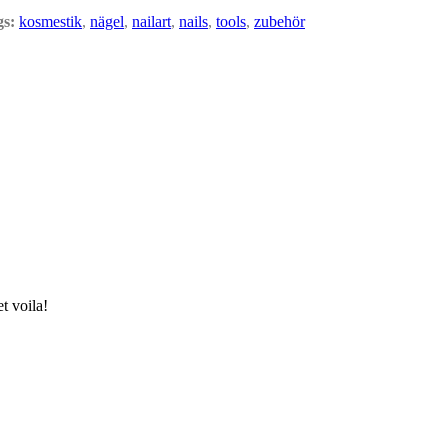
gs:
kosmestik
,
nägel
,
nailart
,
nails
,
tools
,
zubehör
t voila!