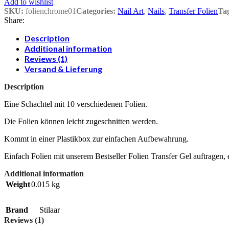
Add to wishlist
SKU:
folienchrome01
Categories:
Nail Art
,
Nails
,
Transfer Folien
Ta
Share:
Description
Additional information
Reviews (1)
Versand & Lieferung
Description
Eine Schachtel mit 10 verschiedenen Folien.
Die Folien können leicht zugeschnitten werden.
Kommt in einer Plastikbox zur einfachen Aufbewahrung.
Einfach Folien mit unserem Bestseller Folien Transfer Gel auftragen, e
Additional information
Weight
0.015 kg
Brand
Stilaar
Reviews (1)