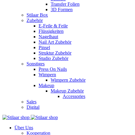
Transfer Folien
3D Formen
Stilaar Box
Zubehör
E-Feile & Feile
Flüssigkeiten
Nagelhaut
Nail Art Zubehör
Pinsel
Struktur Zubehör
Studio Zubehör
Sonstiges
Press On Nails
Wimpern
Wimpern Zubehör
Makeup
Makeup Zubehör
Accessories
Sales
Digital
Über Uns
Kooperation