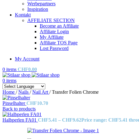
Werbepartners
Inspiration
Kontakt
AFFILIATE SECTION
Become an Affiliate
Affiliate Login
My Affiliate
Affiliate TOS Page
Lost Password
My Account
0
items
CHF
0.00
0
items
Home
/
Nails
/
Nail Art
/
Transfer Folien Chrome
Pinselhalter
CHF
10.70
Back to products
Halbperlen FA01
CHF
5.41
–
CHF
9.62
Price range: CHF5.41 thr