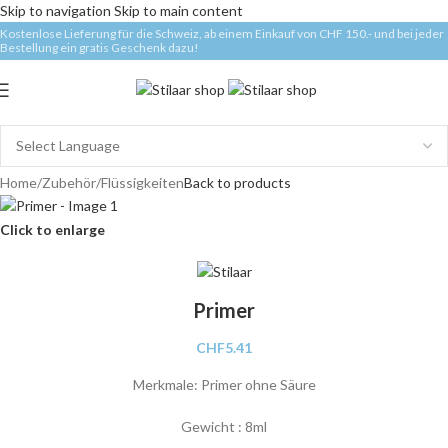
Skip to navigation
Skip to main content
Kostenlose Lieferung für die Schweiz, ab einem Einkauf von CHF 150.- und bei jeder
Bestellung ein gratis Geschenk dazu!
Home
/
Zubehör
/
Flüssigkeiten
Back to products
Click to enlarge
Primer
CHF
5.41
Merkmale: Primer ohne Säure
Gewicht : 8ml