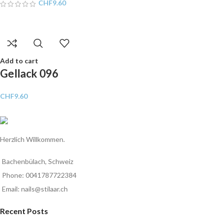
CHF
9.60
Add to cart
Gellack 096
CHF
9.60
Herzlich Willkommen.
Bachenbülach, Schweiz
Phone: 0041787722384
Email: nails@stilaar.ch
Recent Posts