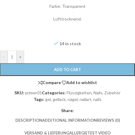
Farbe: Transparent
Lufttrocknend.
14 in stock
-
+
ADD TO CART
Compare
Add to wishlist
SKU:
primer01
Categories:
Flüssigkeiten
,
Nails
,
Zubehör
Tags:
gel
,
gellack
,
nägel
,
nailart
,
nails
Share:
DESCRIPTION
ADDITIONAL INFORMATION
REVIEWS (0)
VERSAND & LIEFERUNG
ALLERGIETEST VIDEO