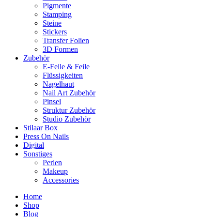
Pigmente
Stamping
Steine
Stickers
Transfer Folien
3D Formen
Zubehör
E-Feile & Feile
Flüssigkeiten
Nagelhaut
Nail Art Zubehör
Pinsel
Struktur Zubehör
Studio Zubehör
Stilaar Box
Press On Nails
Digital
Sonstiges
Perlen
Makeup
Accessories
Home
Shop
Blog