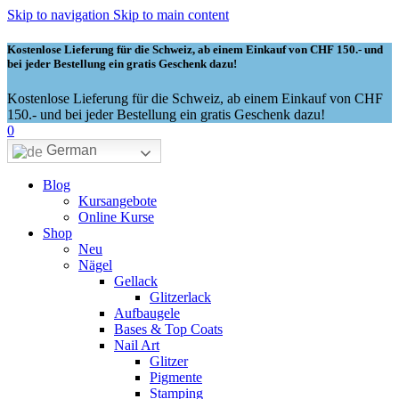
Skip to navigation
Skip to main content
Kostenlose Lieferung für die Schweiz, ab einem Einkauf von CHF 150.- und
bei jeder Bestellung ein gratis Geschenk dazu!
Kostenlose Lieferung für die Schweiz, ab einem Einkauf von CHF
150.- und bei jeder Bestellung ein gratis Geschenk dazu!
0
German
Blog
Kursangebote
Online Kurse
Shop
Neu
Nägel
Gellack
Glitzerlack
Aufbaugele
Bases & Top Coats
Nail Art
Glitzer
Pigmente
Stamping