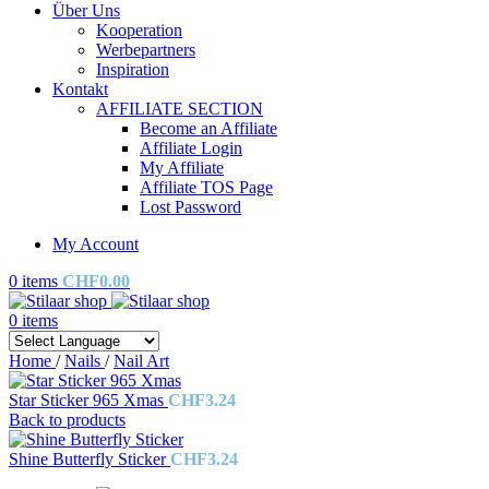
Über Uns
Kooperation
Werbepartners
Inspiration
Kontakt
AFFILIATE SECTION
Become an Affiliate
Affiliate Login
My Affiliate
Affiliate TOS Page
Lost Password
My Account
0
items
CHF
0.00
0
items
Home
/
Nails
/
Nail Art
Star Sticker 965 Xmas
CHF
3.24
Back to products
Shine Butterfly Sticker
CHF
3.24