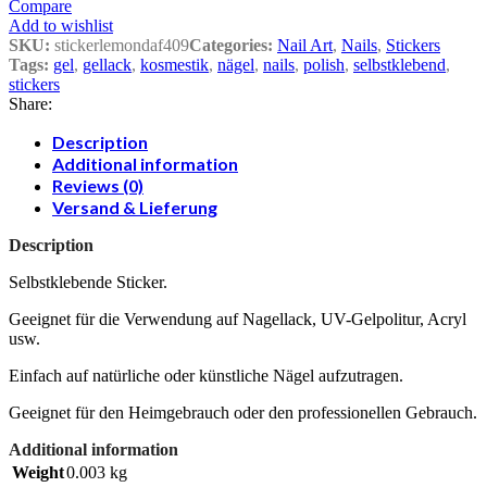
Compare
Add to wishlist
SKU:
stickerlemondaf409
Categories:
Nail Art
,
Nails
,
Stickers
Tags:
gel
,
gellack
,
kosmestik
,
nägel
,
nails
,
polish
,
selbstklebend
,
stickers
Share:
Description
Additional information
Reviews (0)
Versand & Lieferung
Description
Selbstklebende Sticker.
Geeignet für die Verwendung auf Nagellack, UV-Gelpolitur, Acryl
usw.
Einfach auf natürliche oder künstliche Nägel aufzutragen.
Geeignet für den Heimgebrauch oder den professionellen Gebrauch.
Additional information
Weight
0.003 kg