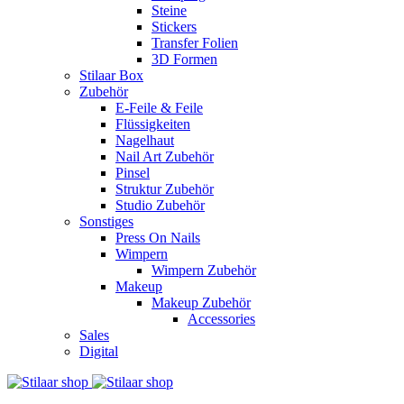
Steine
Stickers
Transfer Folien
3D Formen
Stilaar Box
Zubehör
E-Feile & Feile
Flüssigkeiten
Nagelhaut
Nail Art Zubehör
Pinsel
Struktur Zubehör
Studio Zubehör
Sonstiges
Press On Nails
Wimpern
Wimpern Zubehör
Makeup
Makeup Zubehör
Accessories
Sales
Digital