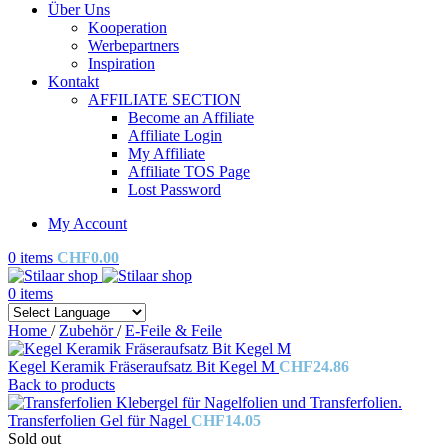
Über Uns
Kooperation
Werbepartners
Inspiration
Kontakt
AFFILIATE SECTION
Become an Affiliate
Affiliate Login
My Affiliate
Affiliate TOS Page
Lost Password
My Account
0
items
CHF
0.00
0
items
Home
/
Zubehör
/
E-Feile & Feile
Kegel Keramik Fräseraufsatz Bit Kegel M
CHF
24.86
Back to products
Transferfolien Gel für Nagel
CHF
14.05
Sold out