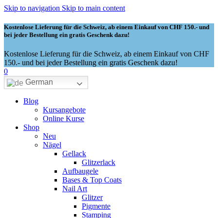
Skip to navigation
Skip to main content
Kostenlose Lieferung für die Schweiz, ab einem Einkauf von CHF 150.- und
bei jeder Bestellung ein gratis Geschenk dazu!
Kostenlose Lieferung für die Schweiz, ab einem Einkauf von CHF
150.- und bei jeder Bestellung ein gratis Geschenk dazu!
0
German
Blog
Kursangebote
Online Kurse
Shop
Neu
Nägel
Gellack
Glitzerlack
Aufbaugele
Bases & Top Coats
Nail Art
Glitzer
Pigmente
Stamping