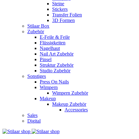
Steine
Stickers
Transfer Folien
3D Formen
Stilaar Box
Zubehör
E-Feile & Feile
Flüssigkeiten
Nagelhaut
Nail Art Zubehör
Pinsel
Struktur Zubehör
Studio Zubehör
Sonstiges
Press On Nails
Wimpern
Wimpern Zubehör
Makeup
Makeup Zubehör
Accessories
Sales
Digital