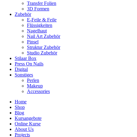
Transfer Folien
3D Formen
Zubehör
E-Feile & Feile
Flüssigkeiten
Nagelhaut
Nail Art Zubehör
Pinsel
Struktur Zubehör
Studio Zubehör
Stilaar Box
Press On Nails
Digital
Sonstiges
Perlen
Makeup
Accessories
Home
Shop
Blog
Kursangebote
Online Kurse
About Us
Projects