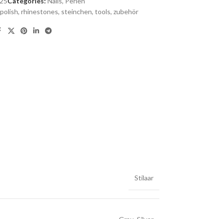
25
Categories:
Nails
,
Perlen
polish
,
rhinestones
,
steinchen
,
tools
,
zubehör
Stilaar