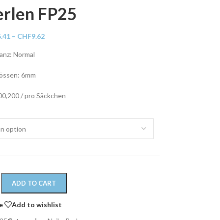
erlen FP25
5.41
–
CHF
9.62
anz: Normal
össen: 6mm
00,200 / pro Säckchen
ADD TO CART
e
Add to wishlist