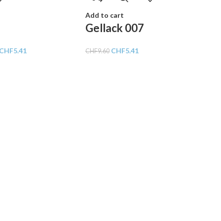
Add to cart
Gellack 007
CHF
5.41
CHF
5.41
CHF
9.60