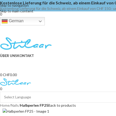
Kostenlose Lieferung für die Schweiz, ab einem Einkauf von C
Skip to navigation
Kostenlose Lieferung für die Schweiz, ab einem Einkauf von CHF 150.- u
Skip to main content
0
German
ÜBER UNS
KONTAKT
0
CHF
0.00
0
Home
/
Nails
/
Halbperlen FP25
Back to products