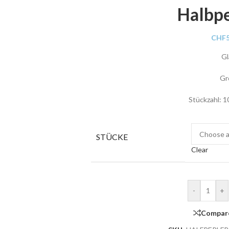
Halbp
CHF
Gl
Gr
Stückzahl: 1
STÜCKE
Clear
-
+
Compar