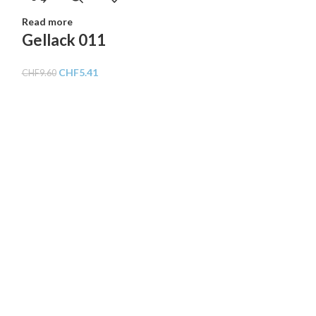
Read more
Gellack 011
CHF
5.41
CHF
9.60
-44%