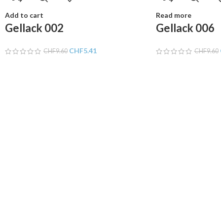
Add to cart
Read more
Gellack 002
Gellack 006
CHF
5.41
CHF
9.60
CHF
9.60