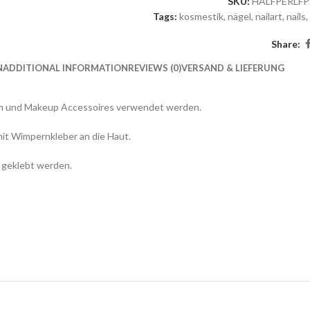
SKU:
HALFPERLFP
Tags:
kosmestik
,
nägel
,
nailart
,
nails
,
Share:
N
ADDITIONAL INFORMATION
REVIEWS (0)
VERSAND & LIEFERUNG
teln und Makeup Accessoires verwendet werden.
 mit Wimpernkleber an die Haut.
n geklebt werden.