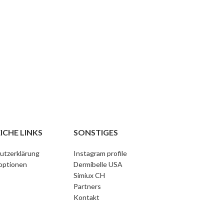
Add to cart
Gellack 01
CHF
9
ICHE LINKS
SONSTIGES
utzerklärung
Instagram profile
optionen
Dermibelle USA
Simiux CH
Partners
Kontakt