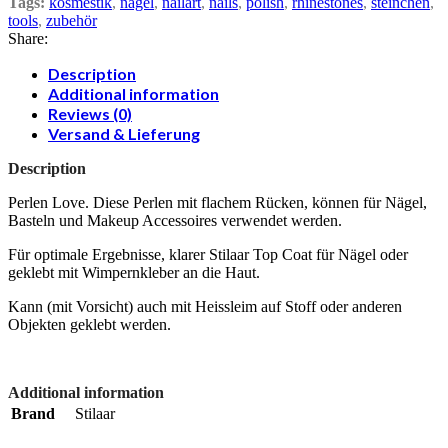
Tags:
kosmestik
,
nägel
,
nailart
,
nails
,
polish
,
rhinestones
,
steinchen
,
tools
,
zubehör
Share:
Description
Additional information
Reviews (0)
Versand & Lieferung
Description
Perlen Love. Diese Perlen mit flachem Rücken, können für Nägel,
Basteln und Makeup Accessoires verwendet werden.
Für optimale Ergebnisse, klarer Stilaar Top Coat für Nägel oder
geklebt mit Wimpernkleber an die Haut.
Kann (mit Vorsicht) auch mit Heissleim auf Stoff oder anderen
Objekten geklebt werden.
Additional information
Brand
Stilaar