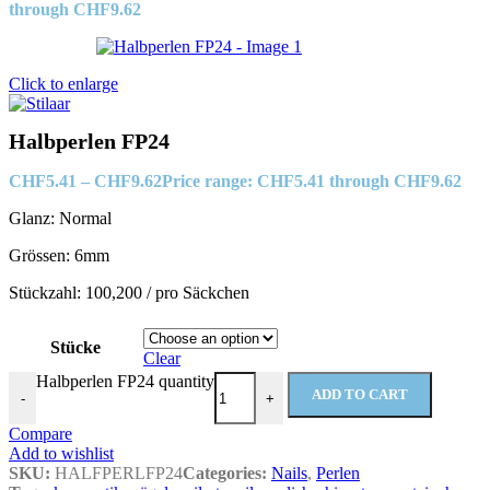
through CHF9.62
Click to enlarge
Halbperlen FP24
CHF
5.41
–
CHF
9.62
Price range: CHF5.41 through CHF9.62
Glanz: Normal
Grössen: 6mm
Stückzahl: 100,200 / pro Säckchen
Stücke
Clear
Halbperlen FP24 quantity
ADD TO CART
-
+
Compare
Add to wishlist
SKU:
HALFPERLFP24
Categories:
Nails
,
Perlen