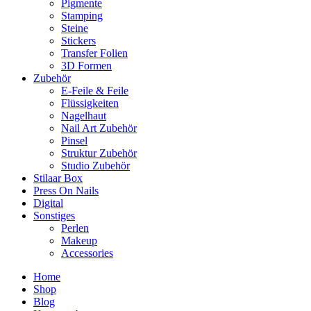
Pigmente
Stamping
Steine
Stickers
Transfer Folien
3D Formen
Zubehör
E-Feile & Feile
Flüssigkeiten
Nagelhaut
Nail Art Zubehör
Pinsel
Struktur Zubehör
Studio Zubehör
Stilaar Box
Press On Nails
Digital
Sonstiges
Perlen
Makeup
Accessories
Home
Shop
Blog