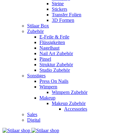
Steine
Stickers
Transfer Folien
3D Formen
Stilaar Box
Zubehör
E-Feile & Feile
Flüssigkeiten
Nagelhaut
Nail Art Zubehör
Pinsel
Struktur Zubehör
Studio Zubehör
Sonstiges
Press On Nails
Wimpern
Wimpern Zubehör
Makeup
Makeup Zubehör
Accessories
Sales
Digital