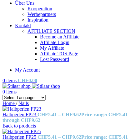
Über Uns
Kooperation
Werbepartners
Inspiration
Kontakt
AFFILIATE SECTION
Become an Affiliate
Affiliate Login
My Affiliate
Affiliate TOS Page
Lost Password
My Account
0
items
CHF
0.00
0
items
Home
/
Nails
Halbperlen FP23
CHF
5.41
–
CHF
9.62
Price range: CHF5.41
through CHF9.62
Back to products
Halbperlen FP25
CHF
5.41
–
CHF
9.62
Price range: CHF5.41