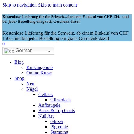
Skip to navigation
Skip to main content
Kostenlose Lieferung für die Schweiz, ab einem Einkauf von CHF 150.- und
bei jeder Bestellung ein gratis Geschenk dazu!
Kostenlose Lieferung für die Schweiz, ab einem Einkauf von CHF
150.- und bei jeder Bestellung ein gratis Geschenk dazu!
0
German
Blog
Kursangebote
Online Kurse
Shop
Neu
Nägel
Gellack
Glitzerlack
Aufbaugele
Bases & Top Coats
Nail Art
Glitzer
Pigmente
Stamping