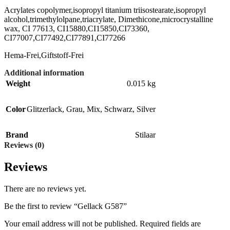
Acrylates copolymer,isopropyl titanium triisostearate,isopropyl
alcohol,trimethylolpane,triacrylate, Dimethicone,microcrystalline
wax, CI 77613, CI15880,CI15850,CI73360,
CI77007,CI77492,CI77891,CI77266
Hema-Frei,Giftstoff-Frei
Additional information
Weight
0.015 kg
Color
Glitzerlack
,
Grau
,
Mix
,
Schwarz
,
Silver
Brand
Stilaar
Reviews (0)
Reviews
There are no reviews yet.
Be the first to review “Gellack G587”
Your email address will not be published.
Required fields are