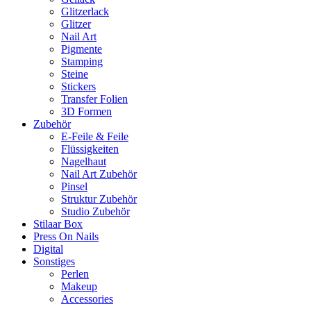
Glitzerlack
Glitzer
Nail Art
Pigmente
Stamping
Steine
Stickers
Transfer Folien
3D Formen
Zubehör
E-Feile & Feile
Flüssigkeiten
Nagelhaut
Nail Art Zubehör
Pinsel
Struktur Zubehör
Studio Zubehör
Stilaar Box
Press On Nails
Digital
Sonstiges
Perlen
Makeup
Accessories