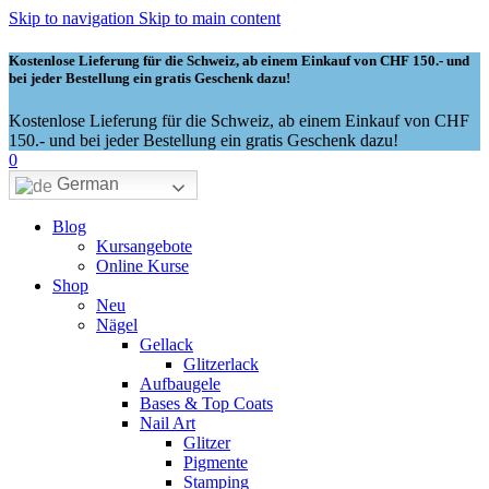
Skip to navigation
Skip to main content
Kostenlose Lieferung für die Schweiz, ab einem Einkauf von CHF 150.- und
bei jeder Bestellung ein gratis Geschenk dazu!
Kostenlose Lieferung für die Schweiz, ab einem Einkauf von CHF
150.- und bei jeder Bestellung ein gratis Geschenk dazu!
0
German
Blog
Kursangebote
Online Kurse
Shop
Neu
Nägel
Gellack
Glitzerlack
Aufbaugele
Bases & Top Coats
Nail Art
Glitzer
Pigmente
Stamping