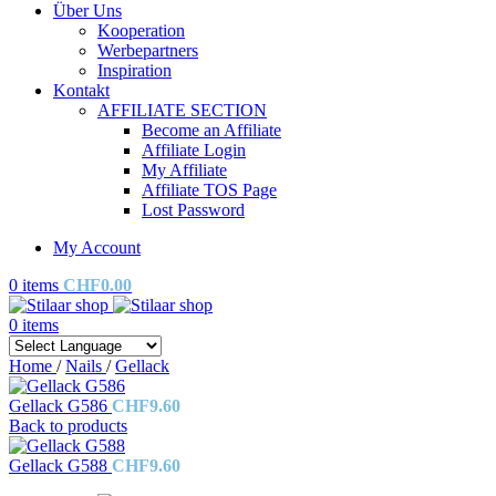
Über Uns
Kooperation
Werbepartners
Inspiration
Kontakt
AFFILIATE SECTION
Become an Affiliate
Affiliate Login
My Affiliate
Affiliate TOS Page
Lost Password
My Account
0
items
CHF
0.00
0
items
Home
/
Nails
/
Gellack
Gellack G586
CHF
9.60
Back to products
Gellack G588
CHF
9.60