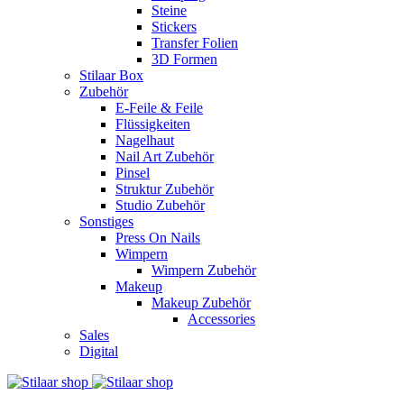
Steine
Stickers
Transfer Folien
3D Formen
Stilaar Box
Zubehör
E-Feile & Feile
Flüssigkeiten
Nagelhaut
Nail Art Zubehör
Pinsel
Struktur Zubehör
Studio Zubehör
Sonstiges
Press On Nails
Wimpern
Wimpern Zubehör
Makeup
Makeup Zubehör
Accessories
Sales
Digital