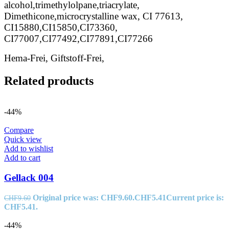
alcohol,trimethylolpane,triacrylate,
Dimethicone,microcrystalline wax, CI 77613,
CI15880,CI15850,CI73360,
CI77007,CI77492,CI77891,CI77266
Hema-Frei, Giftstoff-Frei,
Related products
-44%
Compare
Quick view
Add to wishlist
Add to cart
Gellack 004
Original price was: CHF9.60.
CHF
5.41
Current price is:
CHF
9.60
CHF5.41.
-44%