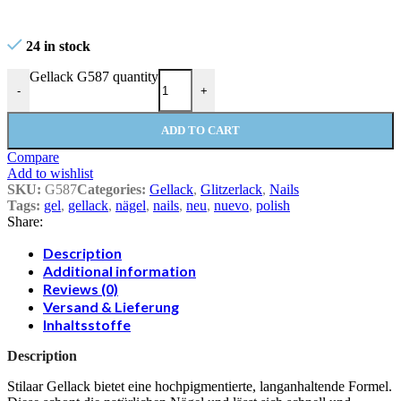
24 in stock
Gellack G587 quantity
-
+
ADD TO CART
Compare
Add to wishlist
SKU:
G587
Categories:
Gellack
,
Glitzerlack
,
Nails
Tags:
gel
,
gellack
,
nägel
,
nails
,
neu
,
nuevo
,
polish
Share:
Description
Additional information
Reviews (0)
Versand & Lieferung
Inhaltsstoffe
Description
Stilaar Gellack bietet eine hochpigmentierte, langanhaltende Formel.