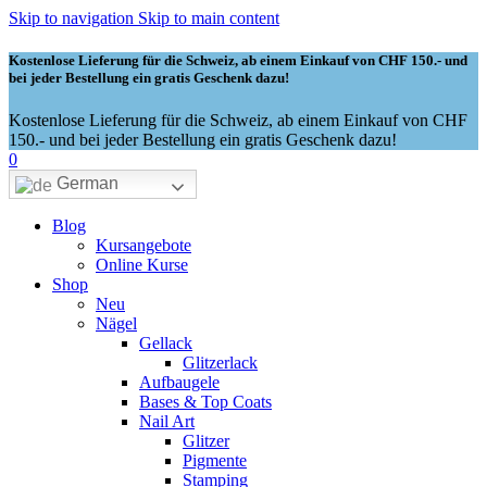
Skip to navigation
Skip to main content
Kostenlose Lieferung für die Schweiz, ab einem Einkauf von CHF 150.- und
bei jeder Bestellung ein gratis Geschenk dazu!
Kostenlose Lieferung für die Schweiz, ab einem Einkauf von CHF
150.- und bei jeder Bestellung ein gratis Geschenk dazu!
0
German
Blog
Kursangebote
Online Kurse
Shop
Neu
Nägel
Gellack
Glitzerlack
Aufbaugele
Bases & Top Coats
Nail Art
Glitzer
Pigmente
Stamping