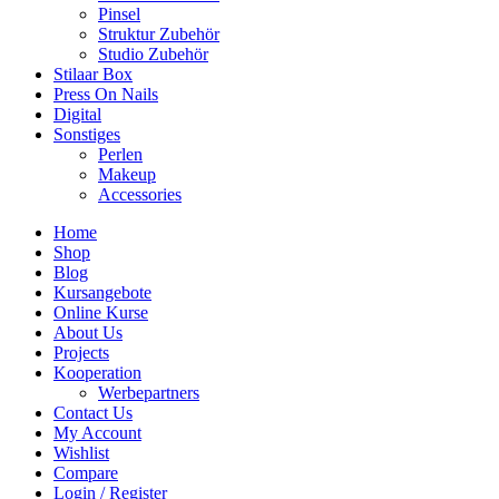
Pinsel
Struktur Zubehör
Studio Zubehör
Stilaar Box
Press On Nails
Digital
Sonstiges
Perlen
Makeup
Accessories
Home
Shop
Blog
Kursangebote
Online Kurse
About Us
Projects
Kooperation
Werbepartners
Contact Us
My Account
Wishlist
Compare
Login / Register