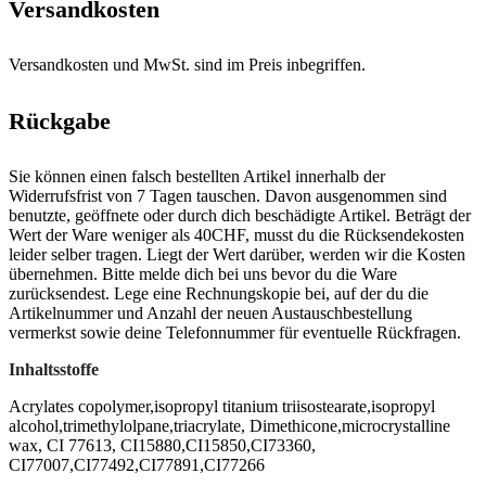
Versandkosten
Versandkosten und MwSt. sind im Preis inbegriffen.
Rückgabe
Sie können einen falsch bestellten Artikel innerhalb der
Widerrufsfrist von 7 Tagen tauschen. Davon ausgenommen sind
benutzte, geöffnete oder durch dich beschädigte Artikel. Beträgt der
Wert der Ware weniger als 40CHF, musst du die Rücksendekosten
leider selber tragen. Liegt der Wert darüber, werden wir die Kosten
übernehmen. Bitte melde dich bei uns bevor du die Ware
zurücksendest. Lege eine Rechnungskopie bei, auf der du die
Artikelnummer und Anzahl der neuen Austauschbestellung
vermerkst sowie deine Telefonnummer für eventuelle Rückfragen.
Inhaltsstoffe
Acrylates copolymer,isopropyl titanium triisostearate,isopropyl
alcohol,trimethylolpane,triacrylate, Dimethicone,microcrystalline
wax, CI 77613, CI15880,CI15850,CI73360,
CI77007,CI77492,CI77891,CI77266