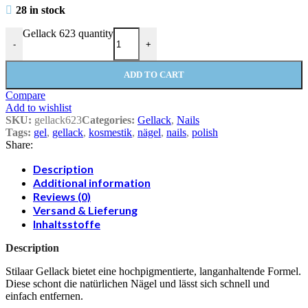
28 in stock
Gellack 623 quantity
-
+
ADD TO CART
Compare
Add to wishlist
SKU:
gellack623
Categories:
Gellack
,
Nails
Tags:
gel
,
gellack
,
kosmestik
,
nägel
,
nails
,
polish
Share:
Description
Additional information
Reviews (0)
Versand & Lieferung
Inhaltsstoffe
Description
Stilaar Gellack bietet eine hochpigmentierte, langanhaltende Formel.
Diese schont die natürlichen Nägel und lässt sich schnell und
einfach entfernen.