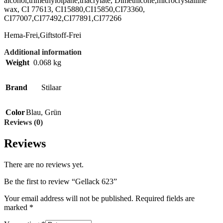
alcohol,trimethylolpane,triacrylate, Dimethicone,microcrystalline
wax, CI 77613, CI15880,CI15850,CI73360,
CI77007,CI77492,CI77891,CI77266
Hema-Frei,Giftstoff-Frei
Additional information
Weight
0.068 kg
Brand
Stilaar
Color
Blau
,
Grün
Reviews (0)
Reviews
There are no reviews yet.
Be the first to review “Gellack 623”
Your email address will not be published.
Required fields are
marked
*