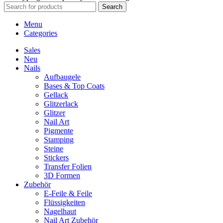
Search
Menu
Categories
Sales
Neu
Nails
Aufbaugele
Bases & Top Coats
Gellack
Glitzerlack
Glitzer
Nail Art
Pigmente
Stamping
Steine
Stickers
Transfer Folien
3D Formen
Zubehör
E-Feile & Feile
Flüssigkeiten
Nagelhaut
Nail Art Zubehör