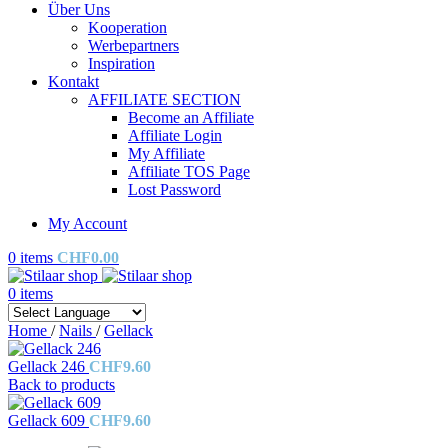
Über Uns
Kooperation
Werbepartners
Inspiration
Kontakt
AFFILIATE SECTION
Become an Affiliate
Affiliate Login
My Affiliate
Affiliate TOS Page
Lost Password
My Account
0
items
CHF
0.00
0
items
Home
/
Nails
/
Gellack
Gellack 246
CHF
9.60
Back to products
Gellack 609
CHF
9.60