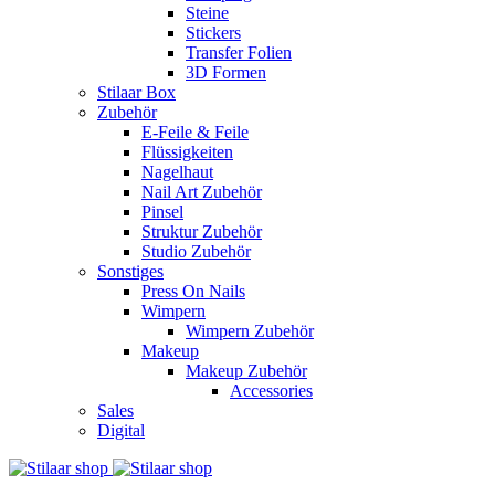
Steine
Stickers
Transfer Folien
3D Formen
Stilaar Box
Zubehör
E-Feile & Feile
Flüssigkeiten
Nagelhaut
Nail Art Zubehör
Pinsel
Struktur Zubehör
Studio Zubehör
Sonstiges
Press On Nails
Wimpern
Wimpern Zubehör
Makeup
Makeup Zubehör
Accessories
Sales
Digital