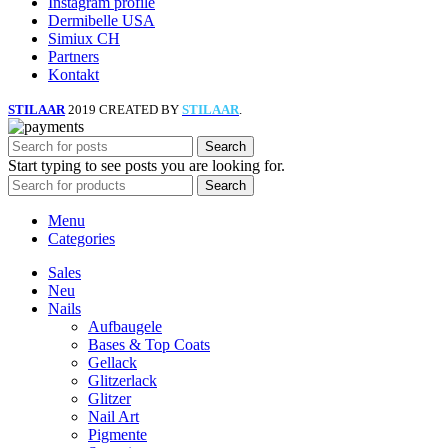
Instagram profile
Dermibelle USA
Simiux CH
Partners
Kontakt
STILAAR
2019 CREATED BY
STILAAR
.
Search
Start typing to see posts you are looking for.
Search
Menu
Categories
Sales
Neu
Nails
Aufbaugele
Bases & Top Coats
Gellack
Glitzerlack
Glitzer
Nail Art
Pigmente