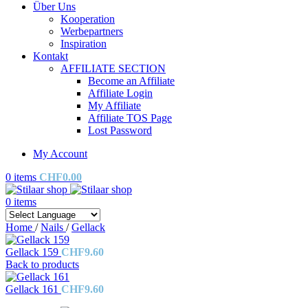
Über Uns
Kooperation
Werbepartners
Inspiration
Kontakt
AFFILIATE SECTION
Become an Affiliate
Affiliate Login
My Affiliate
Affiliate TOS Page
Lost Password
My Account
0
items
CHF
0.00
0
items
Home
/
Nails
/
Gellack
Gellack 159
CHF
9.60
Back to products
Gellack 161
CHF
9.60