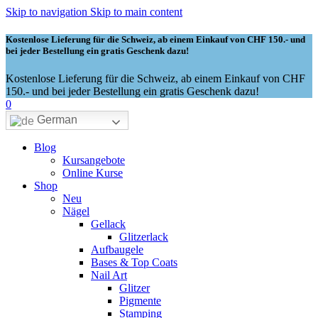
Skip to navigation
Skip to main content
Kostenlose Lieferung für die Schweiz, ab einem Einkauf von CHF 150.- und
bei jeder Bestellung ein gratis Geschenk dazu!
Kostenlose Lieferung für die Schweiz, ab einem Einkauf von CHF
150.- und bei jeder Bestellung ein gratis Geschenk dazu!
0
German
Blog
Kursangebote
Online Kurse
Shop
Neu
Nägel
Gellack
Glitzerlack
Aufbaugele
Bases & Top Coats
Nail Art
Glitzer
Pigmente
Stamping