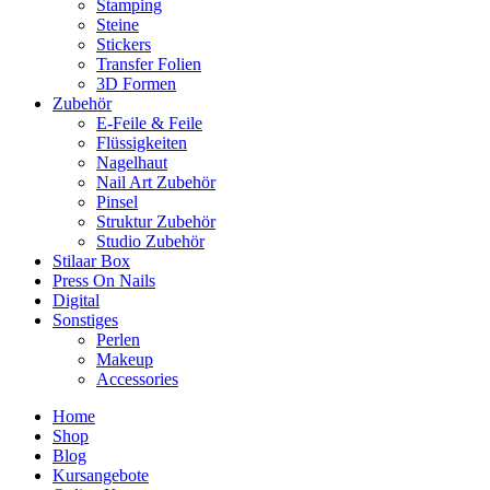
Stamping
Steine
Stickers
Transfer Folien
3D Formen
Zubehör
E-Feile & Feile
Flüssigkeiten
Nagelhaut
Nail Art Zubehör
Pinsel
Struktur Zubehör
Studio Zubehör
Stilaar Box
Press On Nails
Digital
Sonstiges
Perlen
Makeup
Accessories
Home
Shop
Blog
Kursangebote