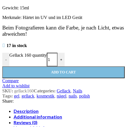
Gewicht: 15ml
Merkmale: Härtet im UV und im LED Gerät
Beim Fotografieren kann die Farbe, je nach Licht, etwas
abweichen!
17 in stock
Gellack 160 quantity
-
+
ADD TO CART
Compare
Add to wishlist
SKU:
gellack160
Categories:
Gellack
,
Nails
Tags:
gel
,
gellack
,
kosmestik
,
nägel
,
nails
,
polish
Share:
Description
Additional information
Reviews (0)