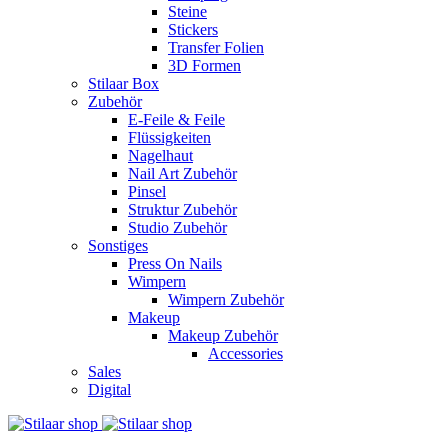
Steine
Stickers
Transfer Folien
3D Formen
Stilaar Box
Zubehör
E-Feile & Feile
Flüssigkeiten
Nagelhaut
Nail Art Zubehör
Pinsel
Struktur Zubehör
Studio Zubehör
Sonstiges
Press On Nails
Wimpern
Wimpern Zubehör
Makeup
Makeup Zubehör
Accessories
Sales
Digital