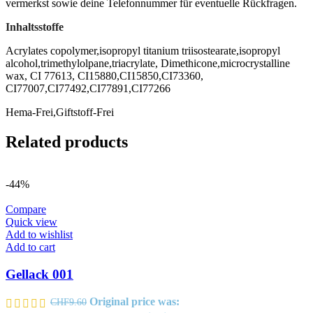
vermerkst sowie deine Telefonnummer für eventuelle Rückfragen.
Inhaltsstoffe
Acrylates copolymer,isopropyl titanium triisostearate,isopropyl
alcohol,trimethylolpane,triacrylate, Dimethicone,microcrystalline
wax, CI 77613, CI15880,CI15850,CI73360,
CI77007,CI77492,CI77891,CI77266
Hema-Frei,Giftstoff-Frei
Related products
-44%
Compare
Quick view
Add to wishlist
Add to cart
Gellack 001
Original price was:
CHF
9.60