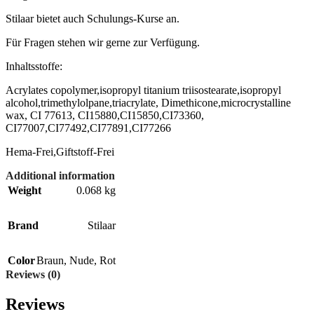
Stilaar bietet auch Schulungs-Kurse an.
Für Fragen stehen wir gerne zur Verfügung.
Inhaltsstoffe:
Acrylates copolymer,isopropyl titanium triisostearate,isopropyl
alcohol,trimethylolpane,triacrylate, Dimethicone,microcrystalline
wax, CI 77613, CI15880,CI15850,CI73360,
CI77007,CI77492,CI77891,CI77266
Hema-Frei,Giftstoff-Frei
Additional information
Weight
0.068 kg
Brand
Stilaar
Color
Braun
,
Nude
,
Rot
Reviews (0)
Reviews