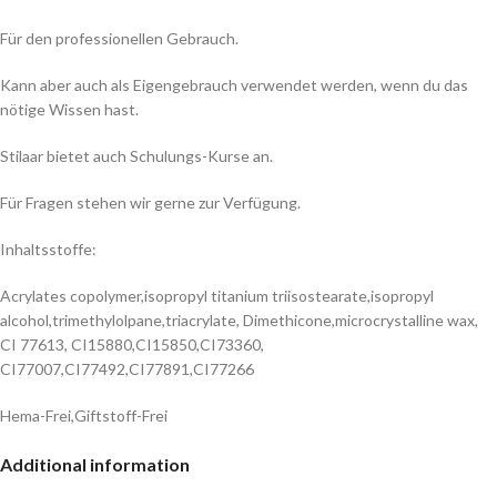
Für den professionellen Gebrauch.
Kann aber auch als Eigengebrauch verwendet werden, wenn du das
nötige Wissen hast.
Stilaar bietet auch Schulungs-Kurse an.
Für Fragen stehen wir gerne zur Verfügung.
Inhaltsstoffe:
Acrylates copolymer,isopropyl titanium triisostearate,isopropyl
alcohol,trimethylolpane,triacrylate, Dimethicone,microcrystalline wax,
CI 77613, CI15880,CI15850,CI73360,
CI77007,CI77492,CI77891,CI77266
Hema-Frei,Giftstoff-Frei
Additional information