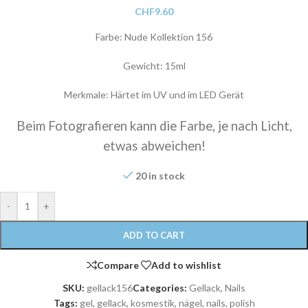
CHF
9.60
Farbe: Nude Kollektion 156
Gewicht: 15ml
Merkmale: Härtet im UV und im LED Gerät
Beim Fotografieren kann die Farbe, je nach Licht,
etwas abweichen!
20 in stock
-
+
ADD TO CART
Compare
Add to wishlist
SKU:
gellack156
Categories:
Gellack
,
Nails
Tags:
gel
,
gellack
,
kosmestik
,
nägel
,
nails
,
polish