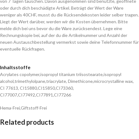
von 7 Tagen tauschen. Davon ausgenommen sind benutzte, geöffnete
oder durch dich beschädigte Artikel. Beträgt der Wert der Ware
weniger als 40CHF, musst du die Rücksendekosten leider selber tragen.
Liegt der Wert darüber, werden wir die Kosten übernehmen. Bitte
melde dich bei uns bevor du die Ware zurücksendest. Lege eine
Rechnungskopie bei, auf der du die Artikelnummer und Anzahl der
neuen Austauschbestellung vermerkst sowie deine Telefonnummer für
eventuelle Rückfragen.
Inhaltsstoffe
Acrylates copolymer,isopropyl titanium triisostearate,isopropyl
alcohol,trimethylolpane,triacrylate, Dimethicone,microcrystalline wax,
CI 77613, CI15880,CI15850,CI73360,
CI77007,CI77492,CI77891,CI77266
Hema-Frei,Giftstoff-Frei
Related products