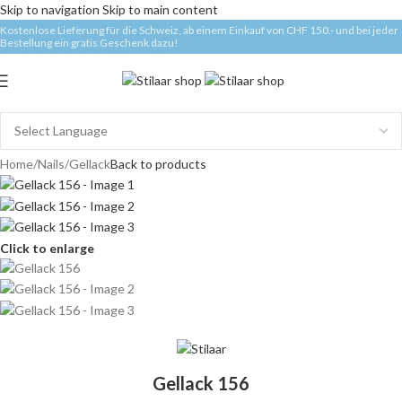
Skip to navigation
Skip to main content
Kostenlose Lieferung für die Schweiz, ab einem Einkauf von CHF 150.- und bei jeder
Bestellung ein gratis Geschenk dazu!
Home
/
Nails
/
Gellack
Back to products
Click to enlarge
Gellack 156