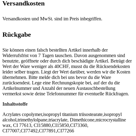
Versandkosten
Versandkosten und MwSt. sind im Preis inbegriffen.
Rückgabe
Sie können einen falsch bestellten Artikel innerhalb der
Widerrufsfrist von 7 Tagen tauschen. Davon ausgenommen sind
benutzte, geöffnete oder durch dich beschädigte Artikel. Beträgt der
Wert der Ware weniger als 40CHF, musst du die Rücksendekosten
leider selber tragen. Liegt der Wert darüber, werden wir die Kosten
übernehmen. Bitte melde dich bei uns bevor du die Ware
zurücksendest. Lege eine Rechnungskopie bei, auf der du die
Artikelnummer und Anzahl der neuen Austauschbestellung
vermerkst sowie deine Telefonnummer für eventuelle Rückfragen.
Inhaltsstoffe
Acrylates copolymer,isopropyl titanium triisostearate,isopropyl
alcohol,trimethylolpane,triacrylate, Dimethicone,microcrystalline
wax, CI 77613, CI15880,CI15850,CI73360,
CI77007,CI77492,CI77891,CI77266