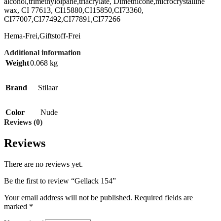
alcohol,trimethylolpane,triacrylate, Dimethicone,microcrystalline
wax, CI 77613, CI15880,CI15850,CI73360,
CI77007,CI77492,CI77891,CI77266
Hema-Frei,Giftstoff-Frei
Additional information
Weight
0.068 kg
Brand
Stilaar
Color
Nude
Reviews (0)
Reviews
There are no reviews yet.
Be the first to review “Gellack 154”
Your email address will not be published.
Required fields are
marked
*