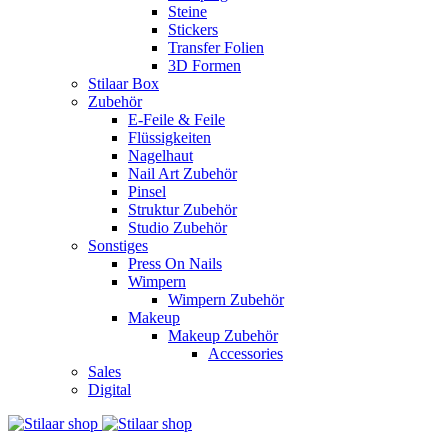
Steine
Stickers
Transfer Folien
3D Formen
Stilaar Box
Zubehör
E-Feile & Feile
Flüssigkeiten
Nagelhaut
Nail Art Zubehör
Pinsel
Struktur Zubehör
Studio Zubehör
Sonstiges
Press On Nails
Wimpern
Wimpern Zubehör
Makeup
Makeup Zubehör
Accessories
Sales
Digital