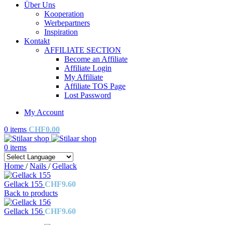
Über Uns
Kooperation
Werbepartners
Inspiration
Kontakt
AFFILIATE SECTION
Become an Affiliate
Affiliate Login
My Affiliate
Affiliate TOS Page
Lost Password
My Account
0
items
CHF
0.00
0
items
Home
/
Nails
/
Gellack
Gellack 155
CHF
9.60
Back to products
Gellack 156
CHF
9.60