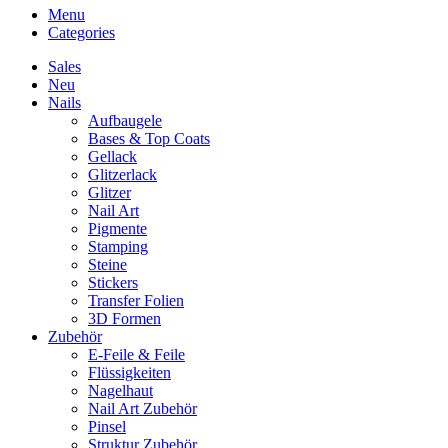
Menu
Categories
Sales
Neu
Nails
Aufbaugele
Bases & Top Coats
Gellack
Glitzerlack
Glitzer
Nail Art
Pigmente
Stamping
Steine
Stickers
Transfer Folien
3D Formen
Zubehör
E-Feile & Feile
Flüssigkeiten
Nagelhaut
Nail Art Zubehör
Pinsel
Struktur Zubehör