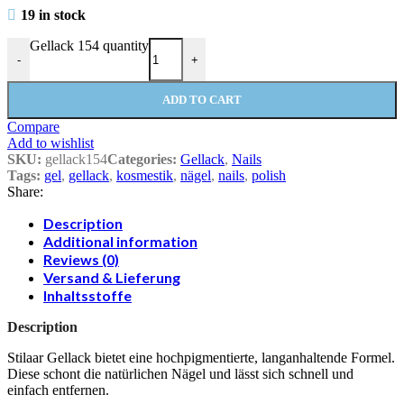
19 in stock
Gellack 154 quantity
-
+
ADD TO CART
Compare
Add to wishlist
SKU:
gellack154
Categories:
Gellack
,
Nails
Tags:
gel
,
gellack
,
kosmestik
,
nägel
,
nails
,
polish
Share:
Description
Additional information
Reviews (0)
Versand & Lieferung
Inhaltsstoffe
Description
Stilaar Gellack bietet eine hochpigmentierte, langanhaltende Formel.
Diese schont die natürlichen Nägel und lässt sich schnell und
einfach entfernen.