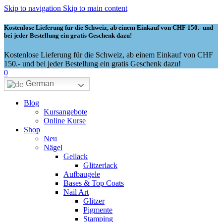
Skip to navigation
Skip to main content
Kostenlose Lieferung für die Schweiz, ab einem Einkauf von CHF 150.- und
bei jeder Bestellung ein gratis Geschenk dazu!
Kostenlose Lieferung für die Schweiz, ab einem Einkauf von CHF
150.- und bei jeder Bestellung ein gratis Geschenk dazu!
0
German
Blog
Kursangebote
Online Kurse
Shop
Neu
Nägel
Gellack
Glitzerlack
Aufbaugele
Bases & Top Coats
Nail Art
Glitzer
Pigmente
Stamping