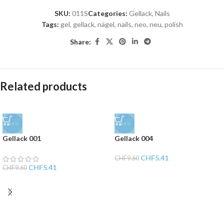
SKU:
011S
Categories:
Gellack
,
Nails
Tags:
gel
,
gellack
,
nägel
,
nails
,
neo
,
neu
,
polish
Share:
Related products
-44%
-44%
Gellack 001
Gellack 004
CHF
5.41
CHF
9.60
CHF
5.41
CHF
9.60