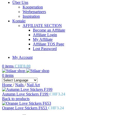
Über Uns
Kooperation
Werbepartners
Inspiration
Kontakt
AFFILIATE SECTION
Become an Affiliate
Affiliate Login
My Affiliate
Affiliate TOS Page
Lost Password
My Account
0
items
CHF
0.00
0
items
Home
/
Nails
/
Nail Art
Autumn Love Stickers F199
CHF
3.24
Back to products
Orange Love Stickers F653
CHF
3.24