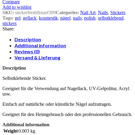
Compare
Add to wishlist
SKU:
stickerfreshflorarf399
Categories:
Nail Art
,
Nails
,
Stickers
Tags:
gel
,
gellack
,
kosmestik
,
nägel
,
nails
,
polish
,
selbstklebend
,
stickers
Share:
Description
Additional information
Reviews (0)
Versand & Lieferung
Description
Selbstklebende Sticker.
Geeignet für die Verwendung auf Nagellack, UV-Gelpolitur, Acryl
usw.
Einfach auf natürliche oder künstliche Nägel aufzutragen.
Geeignet für den Heimgebrauch oder den professionellen Gebrauch.
Additional information
Weight
0.003 kg