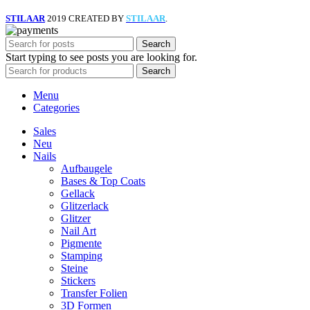
STILAAR
2019 CREATED BY
STILAAR
.
Search
Start typing to see posts you are looking for.
Search
Menu
Categories
Sales
Neu
Nails
Aufbaugele
Bases & Top Coats
Gellack
Glitzerlack
Glitzer
Nail Art
Pigmente
Stamping
Steine
Stickers
Transfer Folien
3D Formen