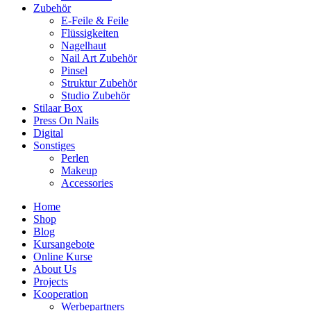
Zubehör
E-Feile & Feile
Flüssigkeiten
Nagelhaut
Nail Art Zubehör
Pinsel
Struktur Zubehör
Studio Zubehör
Stilaar Box
Press On Nails
Digital
Sonstiges
Perlen
Makeup
Accessories
Home
Shop
Blog
Kursangebote
Online Kurse
About Us
Projects
Kooperation
Werbepartners