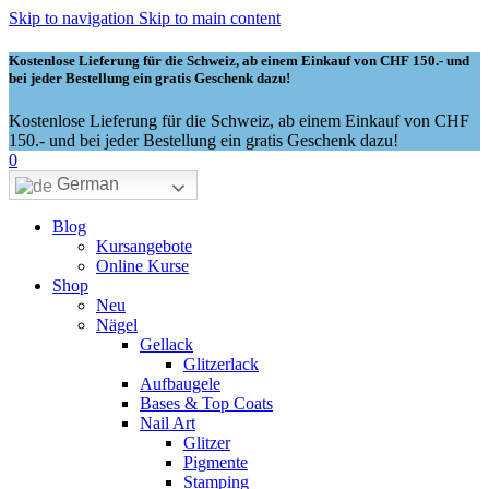
Skip to navigation
Skip to main content
Kostenlose Lieferung für die Schweiz, ab einem Einkauf von CHF 150.- und
bei jeder Bestellung ein gratis Geschenk dazu!
Kostenlose Lieferung für die Schweiz, ab einem Einkauf von CHF
150.- und bei jeder Bestellung ein gratis Geschenk dazu!
0
German
Blog
Kursangebote
Online Kurse
Shop
Neu
Nägel
Gellack
Glitzerlack
Aufbaugele
Bases & Top Coats
Nail Art
Glitzer
Pigmente
Stamping