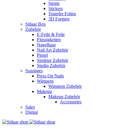
Steine
Stickers
Transfer Folien
3D Formen
Stilaar Box
Zubehör
E-Feile & Feile
Flüssigkeiten
Nagelhaut
Nail Art Zubehör
Pinsel
Struktur Zubehör
Studio Zubehör
Sonstiges
Press On Nails
Wimpern
Wimpern Zubehör
Makeup
Makeup Zubehör
Accessories
Sales
Digital