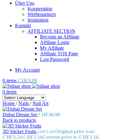
Über Uns
Kooperation
Werbepartners
Inspiration
Kontakt
AFFILIATE SECTION
Become an Affiliate
Affiliate Login
My Affiliate
Affiliate TOS Page
Lost Password
My Account
0
items
CHF
0.00
0
items
Home
/
Nails
/
Nail Art
Dubai Dream Set
CHF
48.00
Back to products
3D Sticker Fruits
Original price was:
CHF
3.24
CHF3.24.
CHF
2.16
Current price is: CHF2.16.