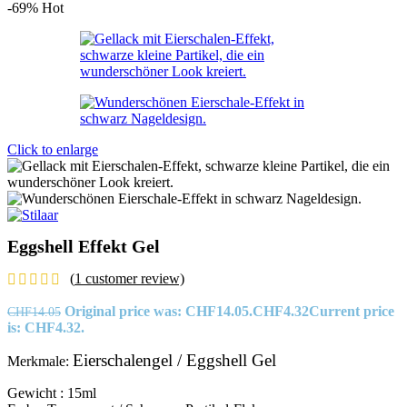
-69%
Hot
Click to enlarge
Eggshell Effekt Gel
(
1
customer review)
Original price was: CHF14.05.
CHF
4.32
Current price
CHF
14.05
is: CHF4.32.
Eierschalengel / Eggshell Gel
Merkmale:
Gewicht : 15ml