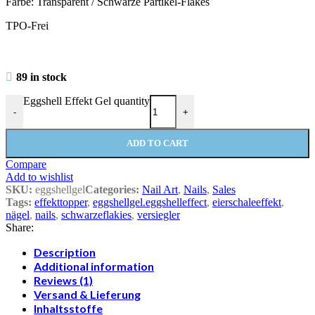
Farbe: Transparent / Schwarze Partikel-Flakes
TPO-Frei
89 in stock
Eggshell Effekt Gel quantity
-
+
ADD TO CART
Compare
Add to wishlist
SKU:
eggshellgel
Categories:
Nail Art
,
Nails
,
Sales
Tags:
effekttopper
,
eggshellgel.eggshelleffect
,
eierschaleeffekt
,
nägel
,
nails
,
schwarzeflakies
,
versiegler
Share:
Description
Additional information
Reviews (1)
Versand & Lieferung
Inhaltsstoffe