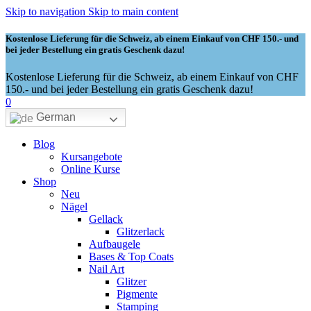
Skip to navigation
Skip to main content
Kostenlose Lieferung für die Schweiz, ab einem Einkauf von CHF 150.- und
bei jeder Bestellung ein gratis Geschenk dazu!
Kostenlose Lieferung für die Schweiz, ab einem Einkauf von CHF
150.- und bei jeder Bestellung ein gratis Geschenk dazu!
0
German
Blog
Kursangebote
Online Kurse
Shop
Neu
Nägel
Gellack
Glitzerlack
Aufbaugele
Bases & Top Coats
Nail Art
Glitzer
Pigmente
Stamping