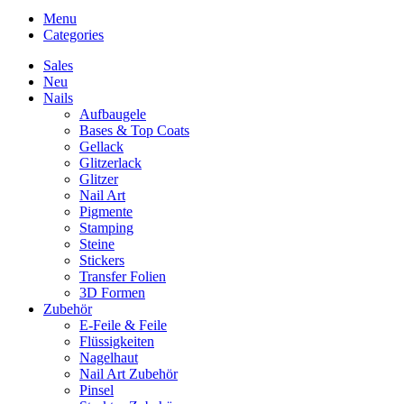
Menu
Categories
Sales
Neu
Nails
Aufbaugele
Bases & Top Coats
Gellack
Glitzerlack
Glitzer
Nail Art
Pigmente
Stamping
Steine
Stickers
Transfer Folien
3D Formen
Zubehör
E-Feile & Feile
Flüssigkeiten
Nagelhaut
Nail Art Zubehör
Pinsel