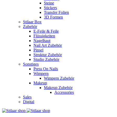
Steine
Stickers
Transfer Folien
3D Formen
Stilaar Box
Zubehör
E-Feile & Feile
Flüssigkeiten
Nagelhaut
Nail Art Zubehör
Pinsel
Struktur Zubehör
Studio Zubehör
Sonstiges
Press On Nails
Wimpern
Wimpern Zubehör
Makeup
Makeup Zubehör
Accessories
Sales
Digital