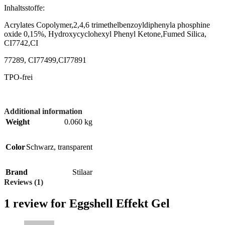
Inhaltsstoffe:
Acrylates Copolymer,2,4,6 trimethelbenzoyldiphenyla phosphine
oxide 0,15%, Hydroxycyclohexyl Phenyl Ketone,Fumed Silica,
CI7742,CI
77289, CI77499,CI77891
TPO-frei
Additional information
Weight
0.060 kg
Color
Schwarz
,
transparent
Brand
Stilaar
Reviews (1)
1 review for
Eggshell Effekt Gel