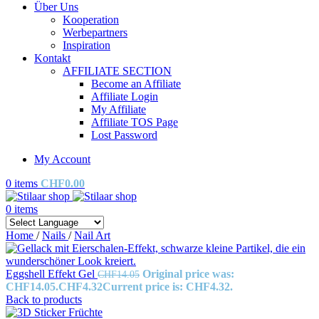
Über Uns
Kooperation
Werbepartners
Inspiration
Kontakt
AFFILIATE SECTION
Become an Affiliate
Affiliate Login
My Affiliate
Affiliate TOS Page
Lost Password
My Account
0
items
CHF
0.00
0
items
Home
/
Nails
/
Nail Art
Eggshell Effekt Gel
Original price was:
CHF
14.05
CHF14.05.
CHF
4.32
Current price is: CHF4.32.
Back to products