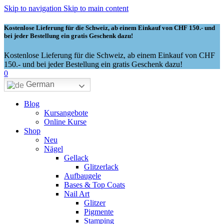
Skip to navigation
Skip to main content
Kostenlose Lieferung für die Schweiz, ab einem Einkauf von CHF 150.- und
bei jeder Bestellung ein gratis Geschenk dazu!
Kostenlose Lieferung für die Schweiz, ab einem Einkauf von CHF
150.- und bei jeder Bestellung ein gratis Geschenk dazu!
0
German
Blog
Kursangebote
Online Kurse
Shop
Neu
Nägel
Gellack
Glitzerlack
Aufbaugele
Bases & Top Coats
Nail Art
Glitzer
Pigmente
Stamping