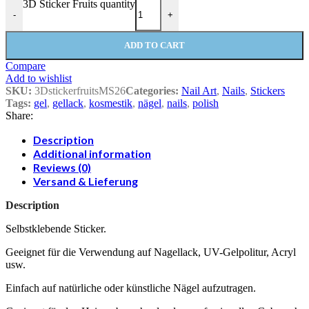
3D Sticker Fruits quantity
-
+
ADD TO CART
Compare
Add to wishlist
SKU:
3DstickerfruitsMS26
Categories:
Nail Art
,
Nails
,
Stickers
Tags:
gel
,
gellack
,
kosmestik
,
nägel
,
nails
,
polish
Share:
Description
Additional information
Reviews (0)
Versand & Lieferung
Description
Selbstklebende Sticker.
Geeignet für die Verwendung auf Nagellack, UV-Gelpolitur, Acryl
usw.
Einfach auf natürliche oder künstliche Nägel aufzutragen.