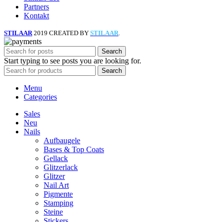
Partners
Kontakt
STILAAR
2019 CREATED BY
STILAAR
.
Search
Start typing to see posts you are looking for.
Search
Menu
Categories
Sales
Neu
Nails
Aufbaugele
Bases & Top Coats
Gellack
Glitzerlack
Glitzer
Nail Art
Pigmente
Stamping
Steine
Stickers