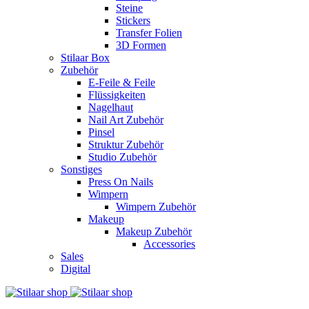
Steine
Stickers
Transfer Folien
3D Formen
Stilaar Box
Zubehör
E-Feile & Feile
Flüssigkeiten
Nagelhaut
Nail Art Zubehör
Pinsel
Struktur Zubehör
Studio Zubehör
Sonstiges
Press On Nails
Wimpern
Wimpern Zubehör
Makeup
Makeup Zubehör
Accessories
Sales
Digital